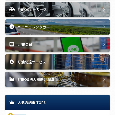
ENEOSカーリース
ニコニコレンタカー
LINE会員
灯油配達サービス
ENEOS法人様向け潤滑油
人気の記事 TOP3