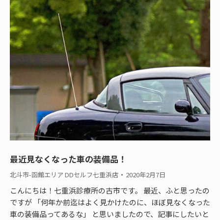
最近見なくなった車の装備品！
北斗市-函館エリア DDセルフ七重浜店
2020年2月7日
こんにちは！七重浜診療所の古市です。 最近、ふと思ったの
ですが 「何年か前迄はよく見かけたのに、ほぼ見なくなった
車の装備品ってあるな」 と思いましたので、記事にしたいと