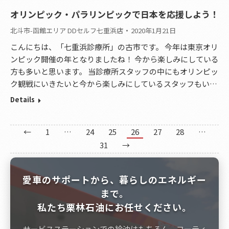
オリンピック・パラリンピックで日本を応援しよう！
北斗市-函館エリア DDセルフ七重浜店
2020年1月21日
こんにちは、「七重浜診療所」の古市です。 今年は東京オリ
ンピック開催の年となりましたね！ 今から楽しみにしている
方も多いと思います。 当診療所スタッフの中にもオリンピッ
ク観戦にいきたいと今から楽しみにしているスタッフもい…
Details
←
1
…
24
25
26
27
28
…
31
→
愛車のサポートから、暮らしのエネルギー
まで。
私たち栗林石油にお任せください。
サービスステーションでの給油はもちろん、コーティ