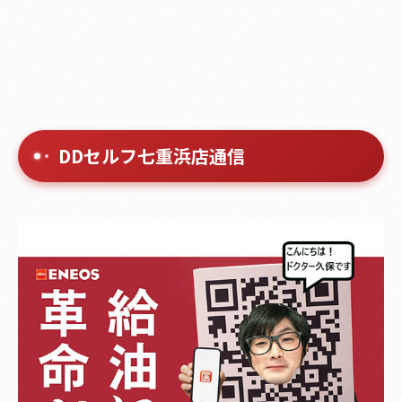
DDセルフ七重浜店通信