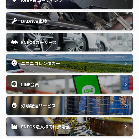
Dr.Drive車検
ENEOSカーリース
ニコニコレンタカー
LINE会員
灯油配達サービス
ENEOS法人様向け潤滑油