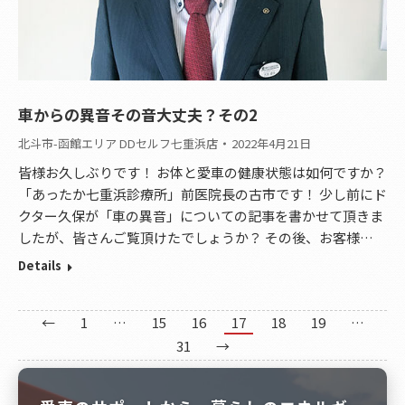
車からの異音その音大丈夫？その2
北斗市-函館エリア DDセルフ七重浜店
2022年4月21日
皆様お久しぶりです！ お体と愛車の健康状態は如何ですか？
「あったか七重浜診療所」前医院長の古市です！ 少し前にド
クター久保が「車の異音」についての記事を書かせて頂きま
したが、皆さんご覧頂けたでしょうか？ その後、お客様…
Details
←
1
…
15
16
17
18
19
…
31
→