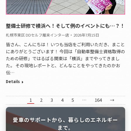
整備士研修で横浜へ！そして例のイベントにも…？！
札幌市東区 DDセルフ雁来インター店
2026年7月15日
皆さん、こんにちは！ いつも当店をご利用いただき、まこと
にありがとうございます！ 今回は「自動車整備士資格取得の
ための研修」ではるばる関東は「横浜」までやってきまし
た。 その現地レポートと、どんなことをやってきたのかお
伝…
Details
1
2
3
4
5
…
164
→
愛車のサポートから、暮らしのエネルギー
まで。