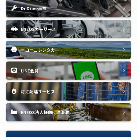
Dr.Drive車検
ENEOSカーリース
ニコニコレンタカー
LINE会員
灯油配達サービス
ENEOS法人様向け潤滑油