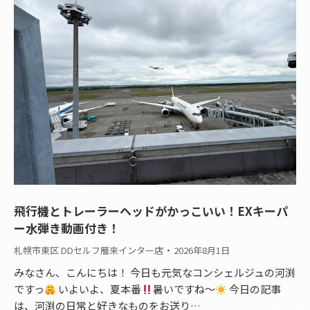
飛行機とトレーラーヘッドがかっこいい！EXキーパ
ー水弾き動画付き！
札幌市東区 DDセルフ雁来インター店
2026年8月1日
みなさん、こんにちは！ 今日も元気なコンシェルジュの河渕
ですっ
いよいよ、夏本番
暑いですね〜
今日の記事
は、河渕の日常と好きなものをお送り…