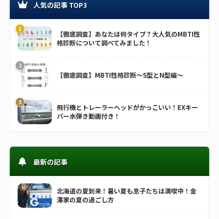
人気の記事 TOP3
【徹底調査】あなたは何タイプ？大人気のMBTI性
格診断について調べてみました！
【徹底調査】MBTI性格診断～S型とN型編～
飛行機とトレーラーヘッドがかっこいい！EXキー
パー水弾き動画付き！
最新の記事
北海道の夏到来！暑い夏も息子たちは満喫中！金
澤家の夏の過ごし方