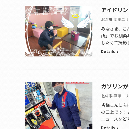
アイドリン
北斗市-函館エリ
みなさま、こ
所」でお馴染
したくて撮影
Details
ガソリンが
北斗市-函館エリ
皆様こんにち
の三上です！
ニュースなど
Details