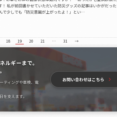
す！ 私が前回書かせていただいた防災グッズの記事はいかがだった
読んで少しでも「防災意識が上がったよ！」とい…
18
19
20
21
…
31
→
ネルギーまで。
。
お問い合わせはこちら
ーティングや車検、電
日を支えます。