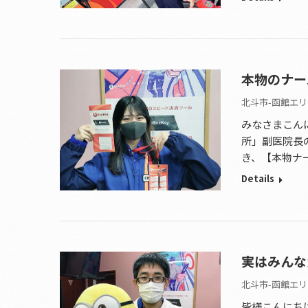
本物のナー
北斗市-函館エリ
みなさまこん
所」副医院長
き、【本物ナ
Details
実はみんな
北斗市-函館エリ
皆様こんにち