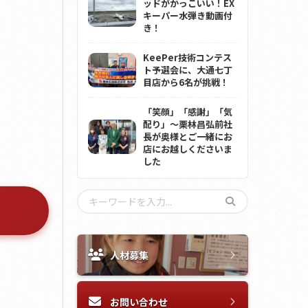
ッドがかっこいい！EX
キーパー水弾き動画付
き！
KeePer技術コンテス
ト予選会に、大通七丁
目店から6名が挑戦！
「笑顔」「感謝」「気
配り」～栗林昌弘前社
長が奥様とご一緒にお
店にお越しくださいま
した
人材募集
お問い合わせ