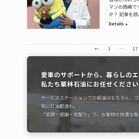
マンの西嶋で
か？ 記事を
Details
←
1
…
17
愛車のサポートから、暮らしのエ
私たち栗林石油にお任せください
サービスステーションでの給油はもちろん、コ
気に灯油配達も。
「笑顔・感謝・気配り」で、お客様の快適な毎