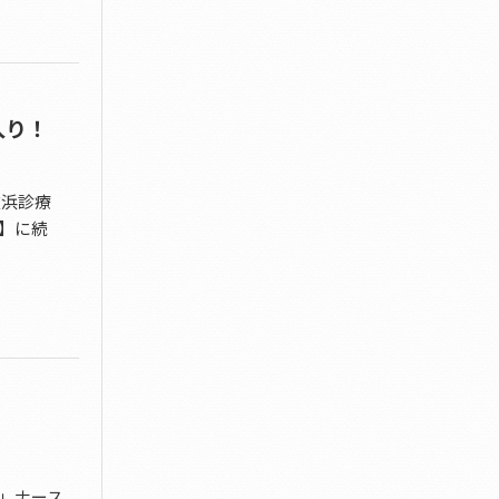
入り！
重浜診療
】に続
」ナース