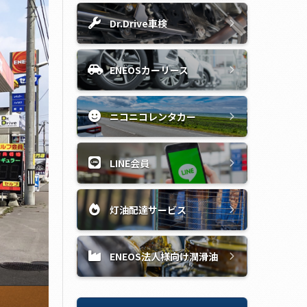
Dr.Drive車検
ENEOSカーリース
ニコニコレンタカー
LINE会員
灯油配達サービス
ENEOS法人様向け潤滑油