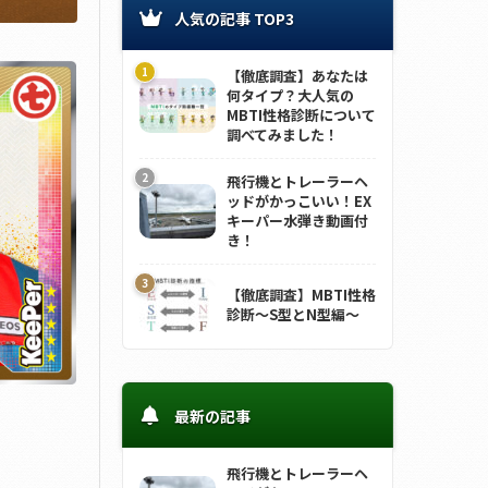
人気の記事 TOP3
【徹底調査】あなたは
何タイプ？大人気の
MBTI性格診断について
調べてみました！
飛行機とトレーラーヘ
ッドがかっこいい！EX
キーパー水弾き動画付
き！
【徹底調査】MBTI性格
診断～S型とN型編～
最新の記事
飛行機とトレーラーヘ