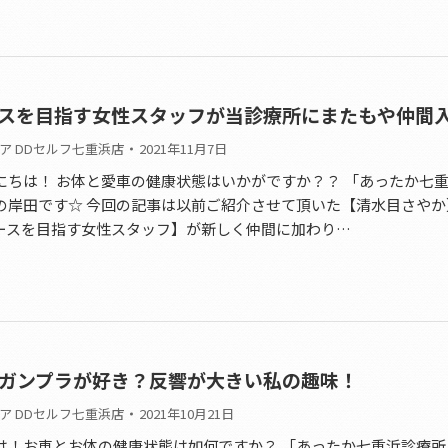
スを目指す女性スタッフが当診療所にまたもや仲間
ア DDセルフ七重浜店
2021年11月7日
にちは！ お体と愛車の健康状態はいかがですか？？ 「あったか七
の岸田です☆ 今回の記事は以前ご紹介させて頂いた【清水目さやか
ースを目指す女性スタッフ】が新しく仲間に加わり…
ガンプラが好き？反響が大きい私の趣味！
ア DDセルフ七重浜店
2021年10月21日
は！お車とお体の健康状態は如何ですか？ 「あったか七重浜診療所