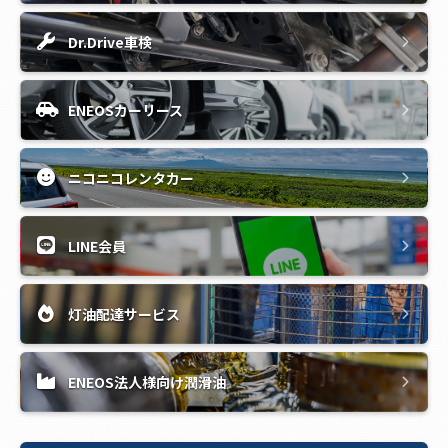
Dr.Drive車検
ENEOSカーリース
ニコニコレンタカー
LINE会員
灯油配達サービス
ENEOS法人様向け潤滑油