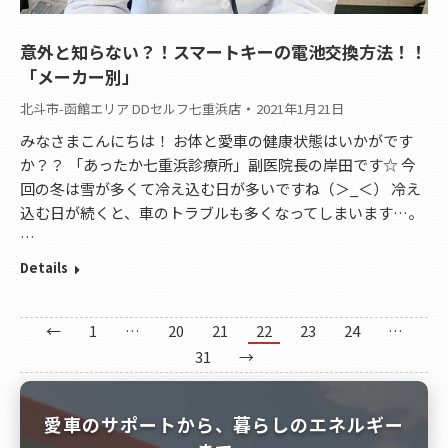
意外と知らない？！スマートキーの電池交換方法！！
「メーカー別」
北斗市-函館エリア DDセルフ七重浜店
2021年1月21日
みなさまこんにちは！ お体と愛車の健康状態はいかがです
か？？ 「あったか七重浜診療所」副医院長の岸田です☆ 今
回の冬は雪が多くて冷え込む日が多いですね（＞_＜） 冷え
込む日が続くと、車のトラブルも多くなってしまいます…。
…
Details
←
1
…
20
21
22
23
24
…
31
→
愛車のサポートから、暮らしのエネルギー