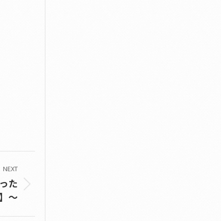
NEXT
わった
】～