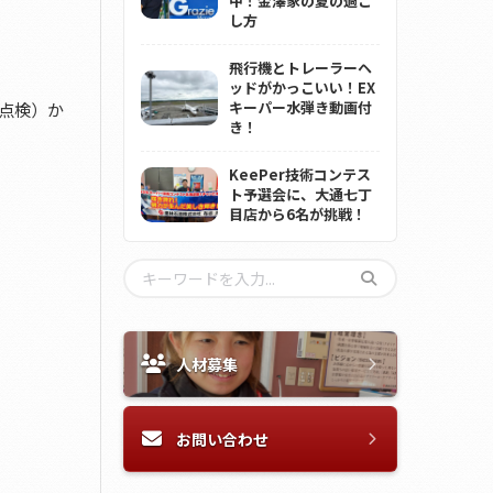
中！金澤家の夏の過ご
し方
飛行機とトレーラーヘ
ッドがかっこいい！EX
キーパー水弾き動画付
点検）か
き！
KeePer技術コンテス
ト予選会に、大通七丁
目店から6名が挑戦！
人材募集
お問い合わせ