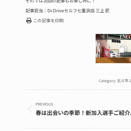
それでは次回の記事もお楽しみに！
記事担当：Dr.Driveセルフ七重浜店 三上 匠
この記事を印刷
Category:
北斗市-
Post
navigation
PREVIOUS
春は出会いの季節！新加入選手ご紹介
Previous
post: