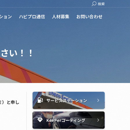
Search:
検索
ション
ハピプロ通信
人材募集
お問い合わせ
ださい！！
サービスステーション
ミ）と申し
KeePerコーティング