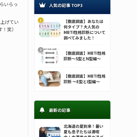
らいらっ
人気の記事 TOP3
【徹底調査】あなたは
を上げてい
何タイプ？大人気の
す！笑）
MBTI性格診断について
調べてみました！
【徹底調査】MBTI性格
診断～S型とN型編～
【徹底調査】MBTI性格
診断 ～E型とI型編～
最新の記事
北海道の夏到来！暑い
夏も息子たちは満喫