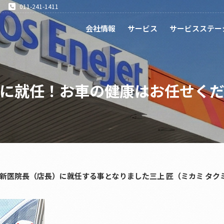
011-241-1411
会社情報
サービス
サービスステー
に就任！お車の健康はお任せく
新医院長（店長）に就任する事となりました三上 匠（ミカミ タク