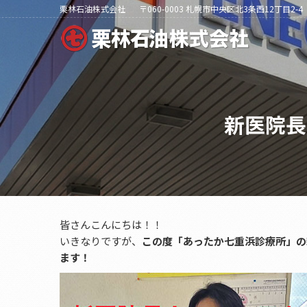
栗林石油株式会社
〒060-0003 札幌市中央区北3条西12丁目2-4
新医院長
皆さんこんにちは！！
いきなりですが、
この度「あったか七重浜診療所」の
ます！