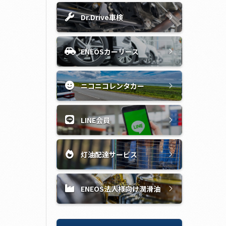
Dr.Drive車検
ENEOSカーリース
ニコニコレンタカー
LINE会員
灯油配達サービス
ENEOS法人様向け潤滑油