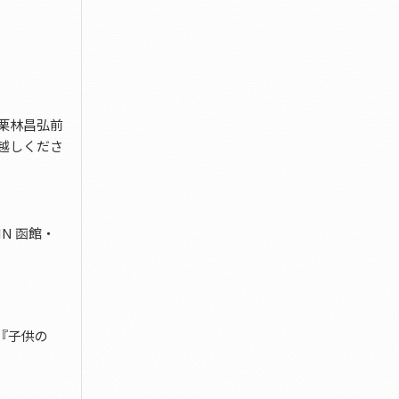
栗林昌弘前
越しくださ
N 函館・
『子供の