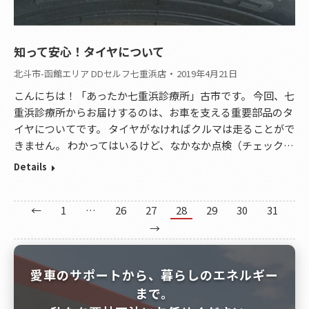
知って安心！タイヤについて
北斗市-函館エリア DDセルフ七重浜店
2019年4月21日
こんにちは！「あったか七重浜診療所」古市です。 今回、七
重浜診療所からお届けするのは、お車を支える重要部品のタ
イヤについてです。 タイヤがなければクルマは走ることがで
きません。 わかってはいるけど、なかなか点検（チェック…
Details
←
1
…
26
27
28
29
30
31
→
愛車のサポートから、暮らしのエネルギー
まで。