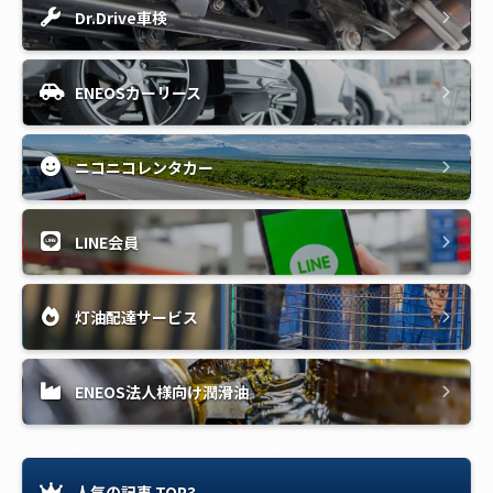
Dr.Drive車検
ENEOSカーリース
ニコニコレンタカー
LINE会員
灯油配達サービス
ENEOS法人様向け潤滑油
人気の記事 TOP3