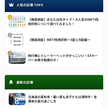
人気の記事 TOP3
【徹底調査】あなたは何タイプ？大人気のMBTI性
格診断について調べてみました！
【徹底調査】MBTI性格診断～S型とN型編～
飛行機とトレーラーヘッドがかっこいい！EXキー
パー水弾き動画付き！
最新の記事
北海道の夏到来！暑い夏も息子たちは満喫中！金
澤家の夏の過ごし方