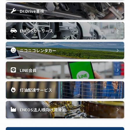
Dr.Drive車検
ENEOSカーリース
ニコニコレンタカー
LINE会員
灯油配達サービス
ENEOS法人様向け潤滑油