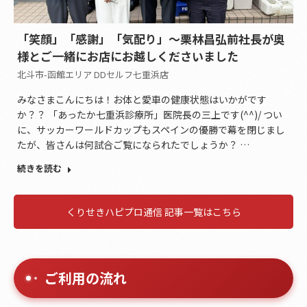
「笑顔」「感謝」「気配り」～栗林昌弘前社長が奥
様とご一緒にお店にお越しくださいました
北斗市-函館エリア DDセルフ七重浜店
みなさまこんにちは！お体と愛車の健康状態はいかがです
か？？ 「あったか七重浜診療所」医院長の三上です(^^)/ つい
に、サッカーワールドカップもスペインの優勝で幕を閉じまし
たが、皆さんは何試合ご覧になられたでしょうか？ …
続きを読む
くりせきハピプロ通信 記事一覧はこちら
ご利用の流れ