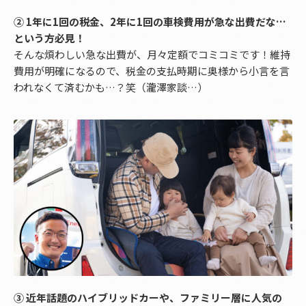
➁ 1年に1回の税金、2年に1回の車検費用が急な出費だな…
という方必見！
そんな煩わしい急な出費が、月々定額でコミコミです！維持
費用が明確になるので、税金の支払時期に奥様から小言を言
われなくて済むかも…？笑（瀧澤家談…）
➂ 近年話題のハイブリッドカーや、ファミリー層に人気の