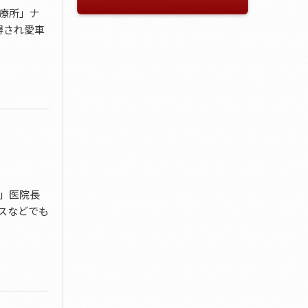
療所」ナ
得され愛車
」医院長
スなどでも