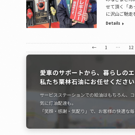
せて頂く「あ
に沢山ご馳走
Details
←
1
…
12
愛車のサポートから、暮らしのエ
私たち栗林石油にお任せください
サービスステーションでの給油はもちろん、コ
気に灯油配達も。
「笑顔・感謝・気配り」で、お客様の快適な毎