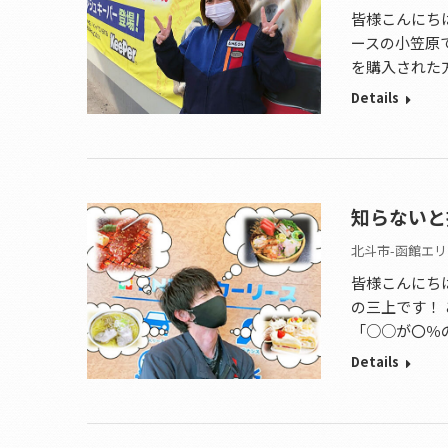
皆様こんにち
ースの小笠原
を購入された
Details
知らないと
北斗市-函館エリ
皆様こんにち
の三上です！
「○○が〇％
Details