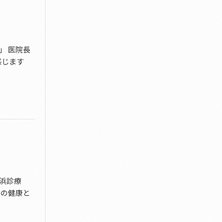
」 医院長
感じます
浜診療
体の健康と