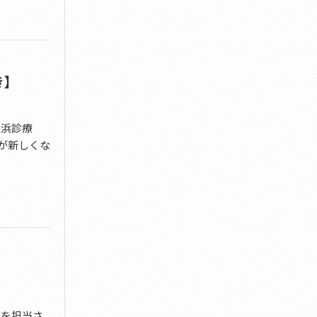
き】
重浜診療
が新しくな
事を担当さ