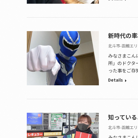
新時代の車
北斗市-函館エリ
みなさまこん
所」のドクタ
った事をご存
Details
知っている
北斗市-函館エリ
みなさまこん