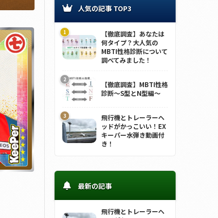
人気の記事 TOP3
【徹底調査】あなたは
何タイプ？大人気の
MBTI性格診断について
調べてみました！
【徹底調査】MBTI性格
診断～S型とN型編～
飛行機とトレーラーヘ
ッドがかっこいい！EX
キーパー水弾き動画付
き！
最新の記事
飛行機とトレーラーヘ