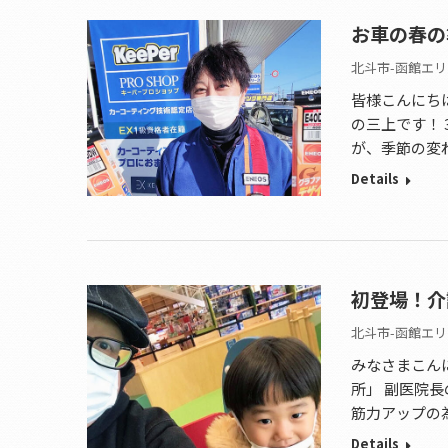
お車の春の
北斗市-函館エリ
皆様こんにち
の三上です！
が、季節の変
Details
初登場！介
北斗市-函館エリ
みなさまこん
所」 副医院
筋力アップの
Details