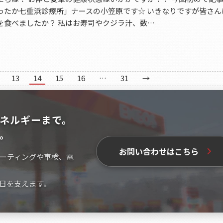
ったか七重浜診療所」ナースの小笠原です☆ いきなりですが皆さん
を食べましたか？ 私はお寿司やクジラ汁、数…
13
14
15
16
…
31
→
ネルギーまで。
。
お問い合わせはこちら
ーティングや車検、電
日を支えます。