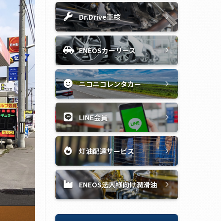
Dr.Drive車検
ENEOSカーリース
ニコニコレンタカー
LINE会員
灯油配達サービス
ENEOS法人様向け潤滑油