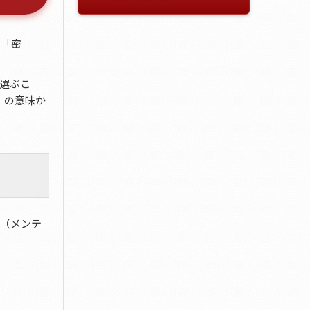
る「密
選ぶこ
」の意味か
書（メンテ