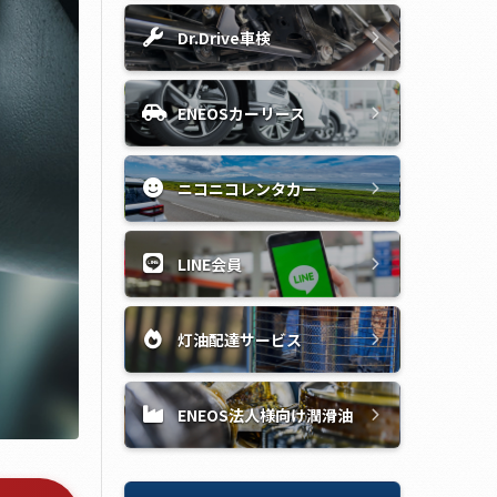
Dr.Drive車検
ENEOSカーリース
ニコニコレンタカー
LINE会員
灯油配達サービス
ENEOS法人様向け潤滑油