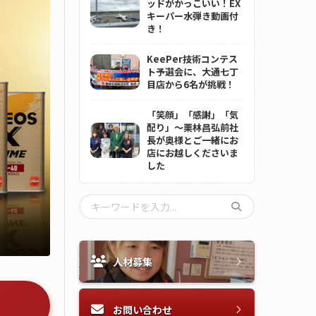
ッドがかっこいい！EX
キーパー水弾き動画付
き！
KeePer技術コンテス
ト予選会に、大通七丁
目店から6名が挑戦！
「笑顔」「感謝」「気
配り」～栗林昌弘前社
長が奥様とご一緒にお
店にお越しくださいま
した
人材募集
お問い合わせ