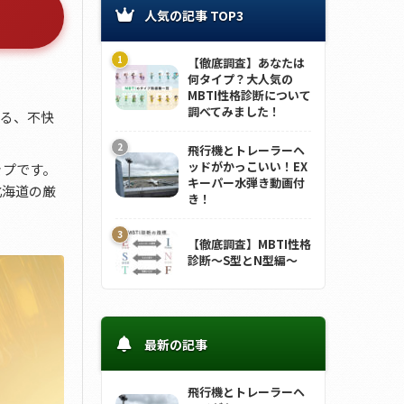
人気の記事 TOP3
【徹底調査】あなたは
何タイプ？大人気の
MBTI性格診断について
調べてみました！
する、不快
飛行機とトレーラーヘ
ッドがかっこいい！EX
ップです。
キーパー水弾き動画付
北海道の厳
き！
【徹底調査】MBTI性格
診断～S型とN型編～
最新の記事
飛行機とトレーラーヘ