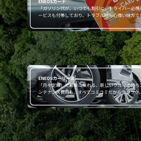
ENEOSカード
「ガソリン代が、いつでも割引に」ドライバー必携
ービスも付帯しており、トラブル時も心強い味方で
ENEOSカーリース
「月々定額」で新車に乗れる、新しいクルマの持ち
ンテナンス費用も、すべてコミコミだからラクラク