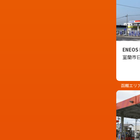
ENEOS
室蘭市日
函館エリ