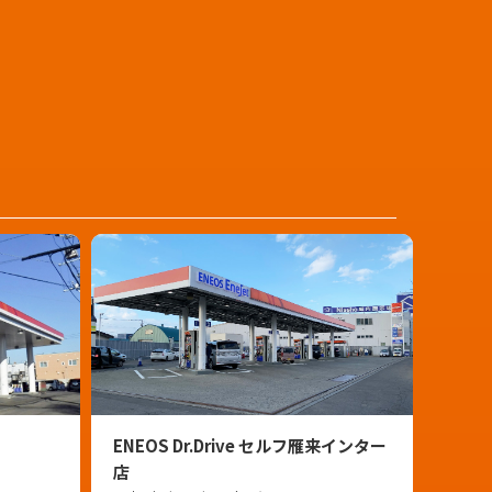
ENEOS Dr.Drive セルフ雁来インター
店