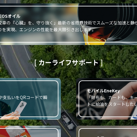
NEOSオイル
愛車の『心臓』を、守り抜く」最新の省燃費技術でスムーズな加速と静
りを実現、エンジンの性能を最大限引き出します。
[ カーライフサポート ]
モバイルEneKey
や支払いをQRコードで瞬
「財布も、カードも、キ
トに給油をスタートした