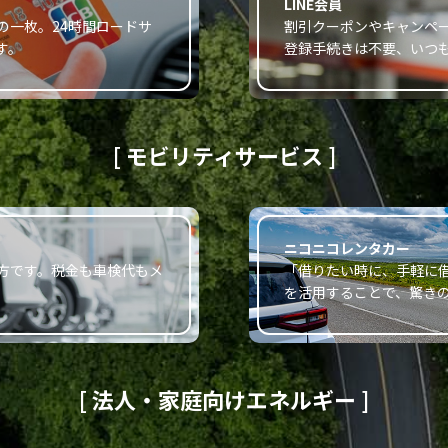
LINE会員
の一枚。24時間ロードサ
割引クーポンやキャンペー
す。
登録手続きは不要、いつ
[ モビリティサービス ]
ニコニコレンタカー
方です。税金も車検代もメ
「借りたい時に、手軽に
。
を活用することで、驚き
[ 法人・家庭向けエネルギー ]