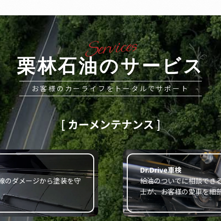
栗林石油のサービス
お客様のカーライフをトータルでサポート
[ カーメンテナンス ]
Dr.Drive車検
線のダメージから塗装を守
給油のついでに相談でき
士が、お客様の愛車を細