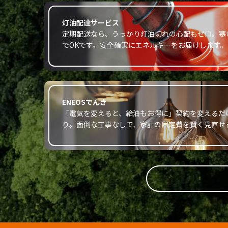
灯油配達サービス
定期配送なら、うっかり灯油切れの心配もゼロ。寒
でOKです。安全確実にエネルギーをお届けします。
ENEOSでんき
「電気を変えると、給油もお得に」契約を変えるだ
り。面倒な工事なしで、家計の固定費を賢く見直せ