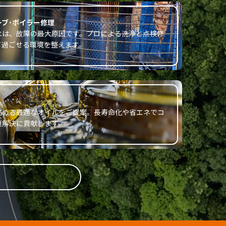
ブ･ボイラー修理
水は、故障の最大原因です。プロによる洗浄と点検修
て過ごせる環境を整えます。
高める最適なオイルをご提案。長寿命化や省エネでコ
題解決に貢献します。