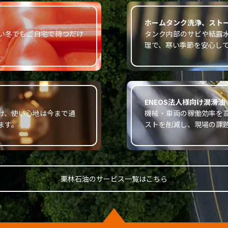
ホームタンク洗浄、ストー
い冬でもご自宅で待つだけ
タンク内部のサビや結露
理で、寒い季節を安心し
ENEOS法人様向け潤滑油
け、使い心地は今まで通
機械・車両の稼働効率を
ます。
ストを削減し、現場の課
栗林石油のサービス一覧はこちら