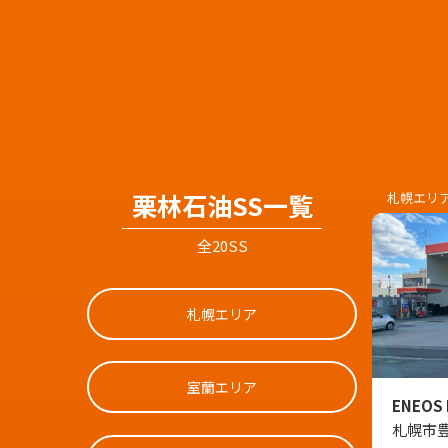
栗林石油SS一覧
札幌エリ
全20SS
札幌エリア
室蘭エリア
ENEOS 
札幌市豊