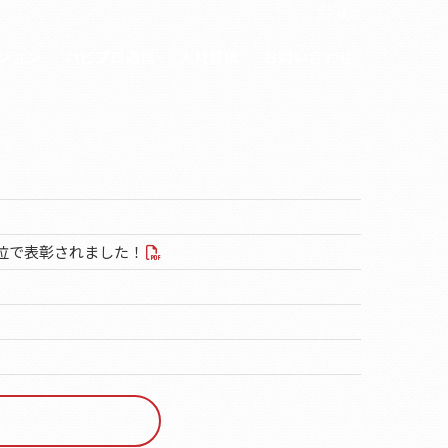
Search:
検索
ション
ハピプロ通信
人材募集
お問い合わせ
4位で表彰されました！