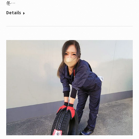
冬…
Details