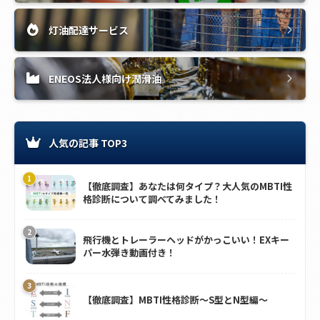
灯油配達サービス
ENEOS法人様向け潤滑油
人気の記事 TOP3
【徹底調査】あなたは何タイプ？大人気のMBTI性
格診断について調べてみました！
飛行機とトレーラーヘッドがかっこいい！EXキー
パー水弾き動画付き！
【徹底調査】MBTI性格診断～S型とN型編～