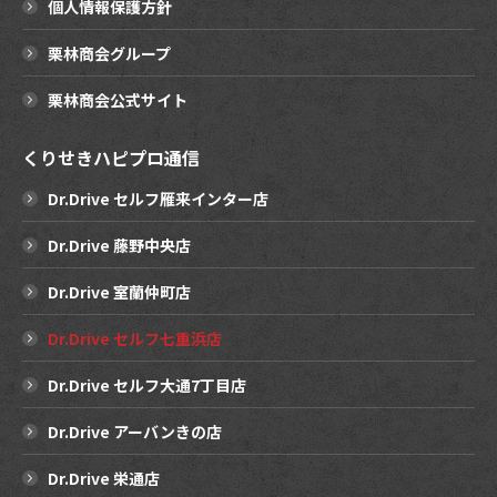
個人情報保護方針
栗林商会グループ
栗林商会公式サイト
くりせきハピプロ通信
Dr.Drive セルフ雁来インター店
Dr.Drive 藤野中央店
Dr.Drive 室蘭仲町店
Dr.Drive セルフ七重浜店
Dr.Drive セルフ大通7丁目店
Dr.Drive アーバンきの店
Dr.Drive 栄通店