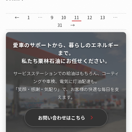
←
1
…
9
10
11
12
13
…
31
→
愛車のサポートから、暮らしのエネルギー
まで。
私たち栗林石油にお任せください。
サービスステーションでの給油はもちろん、コーティ
ングや車検、電気に灯油配達も。
「笑顔・感謝・気配り」で、お客様の快適な毎日を支
えます。
お問い合わせはこちら