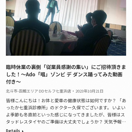
臨時休業の裏側「従業員感謝の集い」にご招待頂きま
した！〜Ado「唱」ゾンビ デ ダンス踊ってみた動画
付き〜
北斗市-函館エリア DDセルフ七重浜店
2023年10月21日
皆様こんにちは！お体と愛車の健康状態は如何ですか？ 「あ
ったか七重浜診療所」のドクター久保でございます。 いよい
よ季節も冬直前といった感じになってきましたが、皆様はス
タッドレスタイヤのご準備は大丈夫でしょうか？ 天気予報…
Details