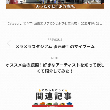
Category:
北斗市-函館エリア DDセルフ七重浜店
2021年6月21日
Post
PREVIOUS
navigation
Previous
メラメラスタジアム 酒元選手のマイブーム
post:
NEXT
オススメ曲の続編！好きなアーティストを知って欲し
Next
くて紹介してみた！
post: