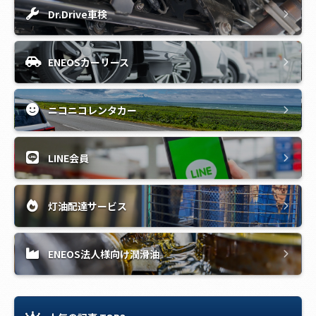
Dr.Drive車検
ENEOSカーリース
ニコニコレンタカー
LINE会員
灯油配達サービス
ENEOS法人様向け潤滑油