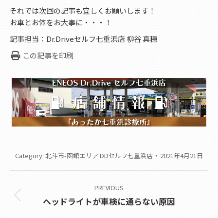
それでは次回の記事も宜しくお願いします！
お車とお体をお大事に・・・！
記事担当：Dr.Driveセルフ七重浜店 柳谷 真穂
この記事を印刷
Category:
北斗市-函館エリア DDセルフ七重浜店
2021年4月21日
Post
PREVIOUS
navigation
Previous
ヘッドライトが車検に通らない原因
post: