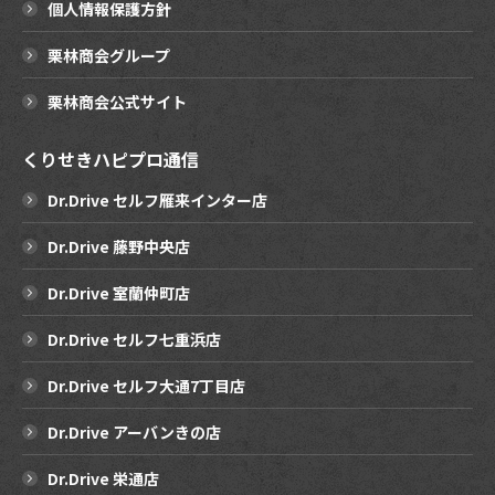
個人情報保護方針
栗林商会グループ
栗林商会公式サイト
くりせきハピプロ通信
Dr.Drive セルフ雁来インター店
Dr.Drive 藤野中央店
Dr.Drive 室蘭仲町店
Dr.Drive セルフ七重浜店
Dr.Drive セルフ大通7丁目店
Dr.Drive アーバンきの店
Dr.Drive 栄通店