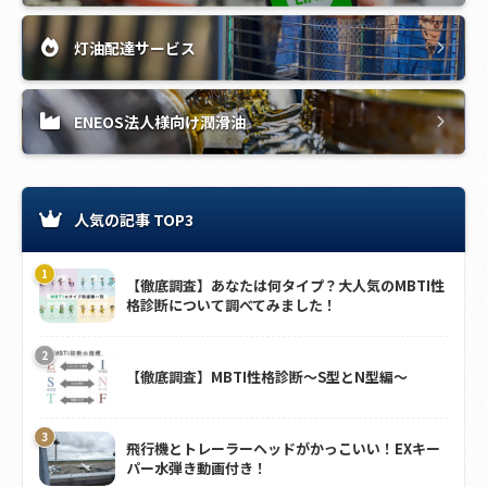
灯油配達サービス
ENEOS法人様向け潤滑油
人気の記事 TOP3
【徹底調査】あなたは何タイプ？大人気のMBTI性
格診断について調べてみました！
【徹底調査】MBTI性格診断～S型とN型編～
飛行機とトレーラーヘッドがかっこいい！EXキー
パー水弾き動画付き！