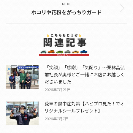
NEXT
Next
ホコリや花粉をがっちりガード
post:
「笑顔」「感謝」「気配り」～栗林昌弘
前社長が奥様とご一緒にお店にお越しく
ださいました
2026年7月21日
愛車の熱中症対策【ハピプロ見た！でオ
リジナルシールプレゼント】
2026年7月7日