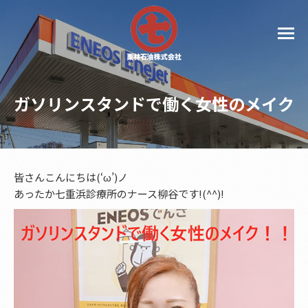
ガソリンスタンドで働く女性のメイク
皆さんこんにちは(‘ω’)ノ
あったか七重浜診療所のナース柳谷です!(^^)!