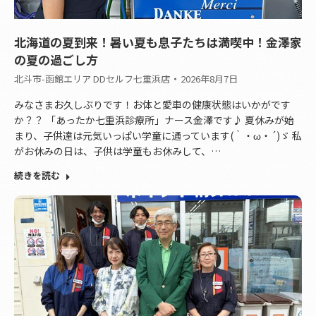
北海道の夏到来！暑い夏も息子たちは満喫中！金澤家
の夏の過ごし方
北斗市-函館エリア DDセルフ七重浜店
2026年8月7日
みなさまお久しぶりです！お体と愛車の健康状態はいかがです
か？？ 「あったか七重浜診療所」ナース金澤です♪ 夏休みが始
まり、子供達は元気いっぱい学童に通っています(｀・ω・´)ゞ 私
がお休みの日は、子供は学童もお休みして、…
続きを読む