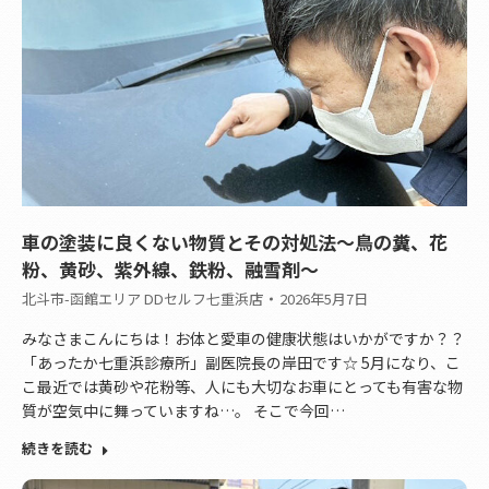
車の塗装に良くない物質とその対処法～鳥の糞、花
粉、黄砂、紫外線、鉄粉、融雪剤～
北斗市-函館エリア DDセルフ七重浜店
2026年5月7日
みなさまこんにちは！お体と愛車の健康状態はいかがですか？？
「あったか七重浜診療所」副医院長の岸田です☆ 5月になり、こ
こ最近では黄砂や花粉等、人にも大切なお車にとっても有害な物
質が空気中に舞っていますね…。 そこで今回…
続きを読む