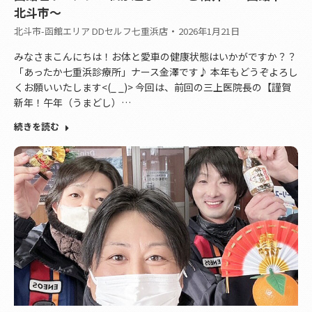
北斗市～
北斗市-函館エリア DDセルフ七重浜店
2026年1月21日
みなさまこんにちは！お体と愛車の健康状態はいかがですか？？
「あったか七重浜診療所」ナース金澤です♪ 本年もどうぞよろし
くお願いいたします<(_ _)> 今回は、前回の三上医院長の【謹賀
新年！午年（うまどし）…
続きを読む