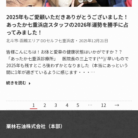
2025年もご愛顧いただきありがとうございました！
あったか七重浜店スタッフの2026年運勢を勝手に占
ってみました！
北斗市-函館エリア DDセルフ七重浜店
2025年12月21日
皆様こんにちは！お体と愛車の健康状態はいかがですか？？
「あったか七重浜診療所」 医院長の三上です(^^)/ 早いもので
2025年も残すところ後わずかとなりました（本当にあっという
間に1年が過ぎているように感じます・・・…
続きを読む
1
2
3
4
5
…
12
→
栗林石油株式会社（本部）