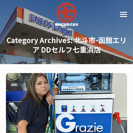
Category Archives:
北斗市-函館エリ
ア DDセルフ七重浜店