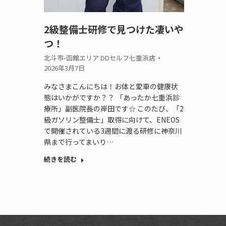
2級整備士研修で見つけた凄いや
つ！
北斗市-函館エリア DDセルフ七重浜店
2026年3月7日
みなさまこんにちは！お体と愛車の健康状
態はいかがですか？？ 「あったか七重浜診
療所」副医院長の岸田です☆ このたび、「2
級ガソリン整備士」取得に向けて、ENEOS
で開催されている3週間に渡る研修に神奈川
県まで行ってまいり…
続きを読む