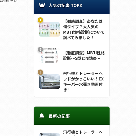
人気の記事 TOP3
【徹底調査】あなたは
何タイプ？大人気の
MBTI性格診断について
調べてみました！
【徹底調査】MBTI性格
診断～S型とN型編～
飛行機とトレーラーヘ
ッドがかっこいい！EX
キーパー水弾き動画付
き！
最新の記事
飛行機とトレーラーヘ