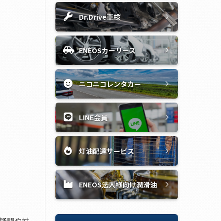
Dr.Drive車検
ENEOSカーリース
ニコニコレンタカー
LINE会員
灯油配達サービス
ENEOS法人様向け潤滑油
疑問や対