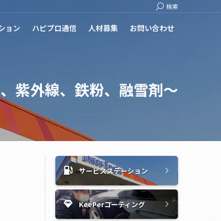
Search:
検索
ション
ハピプロ通信
人材募集
お問い合わせ
砂、紫外線、鉄粉、融雪剤～
サービスステーション
KeePerコーティング