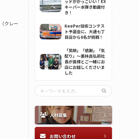
ッドがかっこいい！EX
キーパー水弾き動画付
き！
ジ（クレー
KeePer技術コンテス
ト予選会に、大通七丁
目店から6名が挑戦！
「笑顔」「感謝」「気
配り」～栗林昌弘前社
長が奥様とご一緒にお
店にお越しくださいま
した
人材募集
お問い合わせ