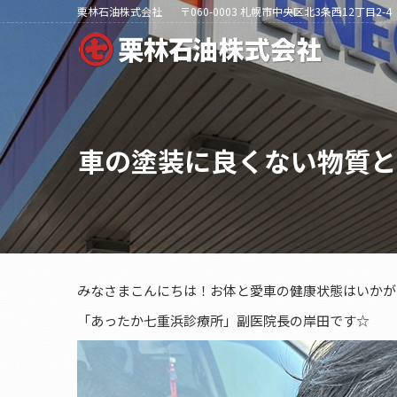
栗林石油株式会社
〒060-0003 札幌市中央区北3条西12丁目2-4
車の塗装に良くない物質と
みなさまこんにちは！お体と愛車の健康状態はいかが
「あったか七重浜診療所」副医院長の岸田です☆