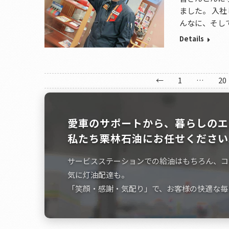
ました。 入
んなに、そし
Details
←
1
…
20
愛車のサポートから、暮らしのエ
私たち栗林石油にお任せください
サービスステーションでの給油はもちろん、コ
気に灯油配達も。
「笑顔・感謝・気配り」で、お客様の快適な毎