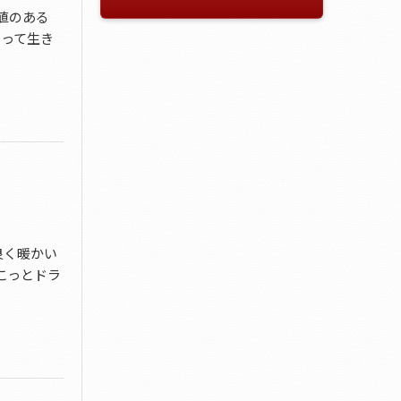
値のある
やって生き
良く暖かい
こっとドラ