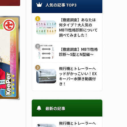
人気の記事 TOP3
【徹底調査】あなたは
何タイプ？大人気の
MBTI性格診断について
調べてみました！
【徹底調査】MBTI性格
診断～S型とN型編～
飛行機とトレーラーヘ
ッドがかっこいい！EX
キーパー水弾き動画付
き！
最新の記事
飛行機とトレーラーヘ