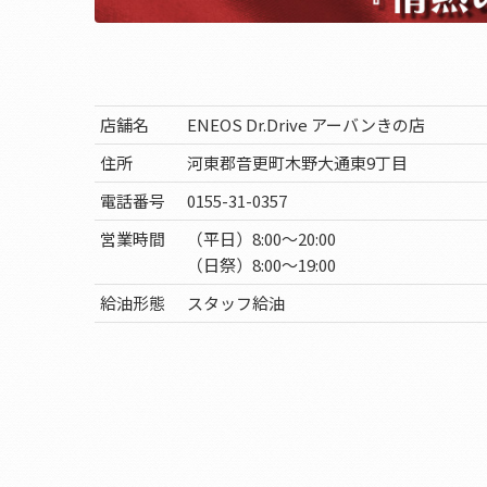
店舗名
ENEOS Dr.Drive アーバンきの店
住所
河東郡音更町木野大通東9丁目
電話番号
0155-31-0357
営業時間
（平日）8:00～20:00
（日祭）8:00～19:00
給油形態
スタッフ給油