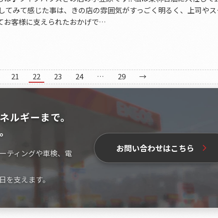
社してみて感じた事は、きの店の雰囲気がすっごく明るく、上司やス
てお客様に支えられたおかげで…
21
22
23
24
…
29
→
ネルギーまで。
。
お問い合わせはこちら
ーティングや車検、電
日を支えます。