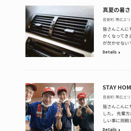
真夏の暑さ
音更町-帯広エリ
皆さんこんにち
かくなってき
が欠かせない
Details
STAY HO
音更町-帯広エリ
皆さんこんにち
した。 先輩
しい事に挑戦
Details