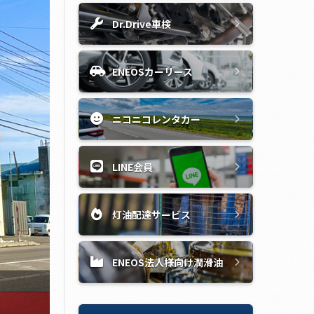
Dr.Drive車検
ENEOSカーリース
ニコニコレンタカー
LINE会員
灯油配達サービス
ENEOS法人様向け潤滑油