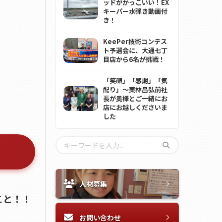
ッドがかっこいい！EX
キーパー水弾き動画付
き！
KeePer技術コンテス
ト予選会に、大通七丁
目店から6名が挑戦！
「笑顔」「感謝」「気
配り」～栗林昌弘前社
長が奥様とご一緒にお
店にお越しくださいま
した
人材募集
こと！！
お問い合わせ