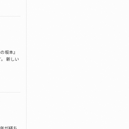
ネの坂本』
。 新しい
1年が経ち