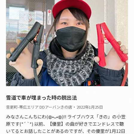
雪道で車が埋まった時の脱出法
音更町-帯広エリア DDアーバンきの店
2022年1月25日
みなさんこんちにわ(◍•ᴗ•◍)!! ライブハウス「きの」の小笠
原です(*´ `*) 以前、【優里】の曲が好きでエンドレスで聴
いてるとお話したことがあるのですが、その優里が1月12日