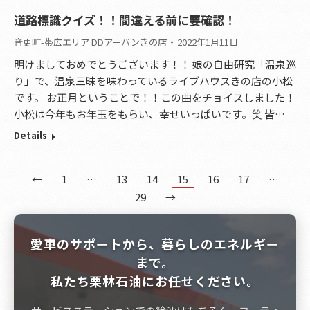
道路標識クイズ！！間違える前に要確認！
音更町-帯広エリア DDアーバンきの店
2022年1月11日
明けましておめでとうございます！！ 娘の自由研究「温泉巡
り」で、温泉三昧を味わっているライブハウスきの店の小松
です。 お正月ということで！！この曲をチョイスしました！
小松は今年もお年玉をもらい、幸せいっぱいです。笑 皆…
Details
←
1
…
13
14
15
16
17
…
29
→
愛車のサポートから、暮らしのエネルギー
まで。
私たち栗林石油にお任せください。