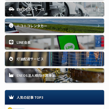
ENEOSカーリース
ニコニコレンタカー
LINE会員
灯油配達サービス
ENEOS法人様向け潤滑油
人気の記事 TOP3