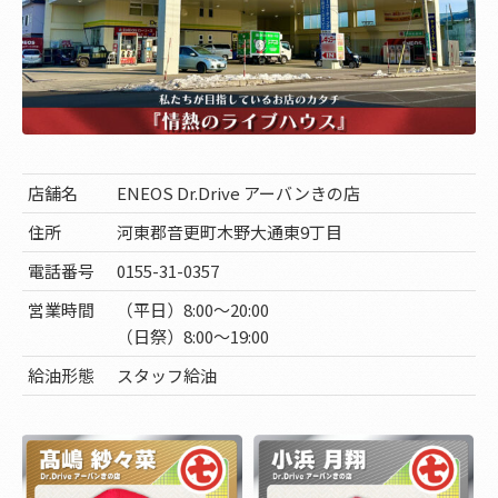
店舗名
ENEOS Dr.Drive アーバンきの店
住所
河東郡音更町木野大通東9丁目
電話番号
0155-31-0357
営業時間
（平日）8:00～20:00
（日祭）8:00～19:00
給油形態
スタッフ給油