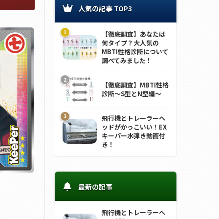
人気の記事 TOP3
【徹底調査】あなたは
何タイプ？大人気の
MBTI性格診断について
調べてみました！
【徹底調査】MBTI性格
診断～S型とN型編～
飛行機とトレーラーヘ
ッドがかっこいい！EX
キーパー水弾き動画付
き！
最新の記事
飛行機とトレーラーヘ