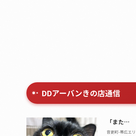
DDアーバンきの店通信
「また…
音更町-帯広エリ