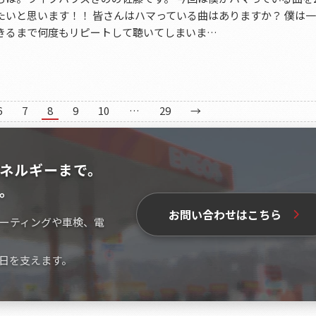
たいと思います！！ 皆さんはハマっている曲はありますか？ 僕は
きるまで何度もリピートして聴いてしまいま…
6
7
8
9
10
…
29
→
ネルギーまで。
。
お問い合わせはこちら
ーティングや車検、電
日を支えます。