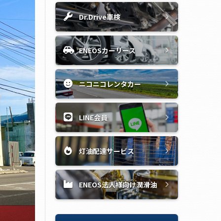
Dr.Drive車検
ENEOSカーリース
ニコニコレンタカー
LINE会員
灯油配達サービス
ENEOS法人様向け潤滑油