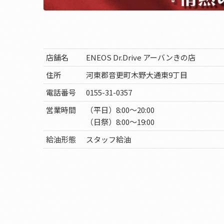
店舗名
ENEOS Dr.Drive アーバンきの店
住所
河東郡音更町木野大通東9丁目
電話番号
0155-31-0357
営業時間
（平日）8:00～20:00
（日祭）8:00～19:00
給油形態
スタッフ給油