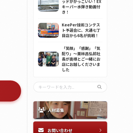
ッドがかっこいい！EX
キーパー水弾き動画付
き！
KeePer技術コンテス
ト予選会に、大通七丁
目店から6名が挑戦！
「笑顔」「感謝」「気
配り」～栗林昌弘前社
長が奥様とご一緒にお
店にお越しくださいま
した
人材募集
お問い合わせ