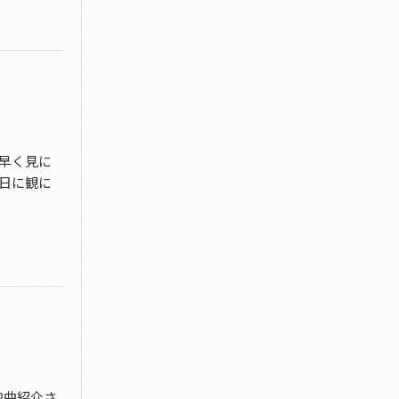
、早く見に
5日に観に
2曲紹介さ