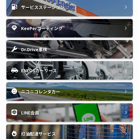
サービスステーション
KeePerコーティング
Dr.Drive車検
ENEOSカーリース
ニコニコレンタカー
LINE会員
灯油配達サービス