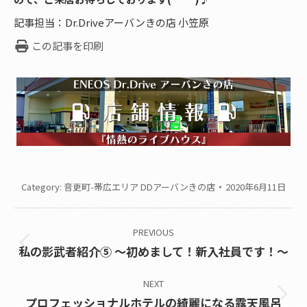
記事担当：Dr.Driveアーバンきの店 小笠原
この記事を印刷
Category:
音更町-帯広エリア DDアーバンきの店
2020年6月11日
Post
PREVIOUS
navigation
Previous
私の影武者紹介⑤ ～初めまして！新入社員です！～
post:
NEXT
Next
プロフェッショナルホテルの綺麗になる露天風呂