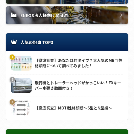
ENEOS法人様向け潤滑油
人気の記事 TOP3
【徹底調査】あなたは何タイプ？大人気のMBTI性
格診断について調べてみました！
飛行機とトレーラーヘッドがかっこいい！EXキー
パー水弾き動画付き！
【徹底調査】MBTI性格診断～S型とN型編～