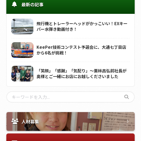
最新の記事
飛行機とトレーラーヘッドがかっこいい！EXキー
パー水弾き動画付き！
KeePer技術コンテスト予選会に、大通七丁目店
から6名が挑戦！
「笑顔」「感謝」「気配り」～栗林昌弘前社長が
奥様とご一緒にお店にお越しくださいました
人材募集