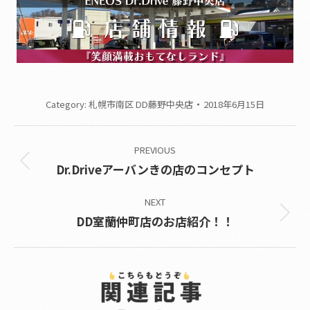
Category:
札幌市南区 DD藤野中央店
2018年6月15日
Post
PREVIOUS
navigation
Previous
Dr.Driveアーバンきの店のコンセプト
post:
NEXT
Next
DD室蘭仲町店のお店紹介！！
post: