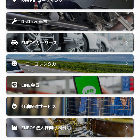
KeePerコーティング
Dr.Drive車検
ENEOSカーリース
ニコニコレンタカー
LINE会員
灯油配達サービス
ENEOS法人様向け潤滑油