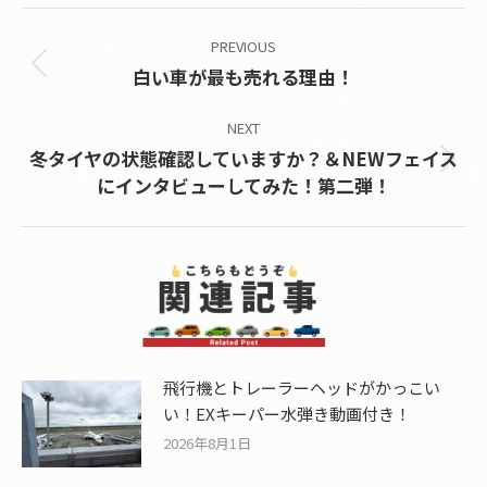
Post
PREVIOUS
navigation
Previous
白い車が最も売れる理由！
post:
NEXT
冬タイヤの状態確認していますか？＆NEWフェイス
Next
にインタビューしてみた！第二弾！
post:
飛行機とトレーラーヘッドがかっこい
い！EXキーパー水弾き動画付き！
2026年8月1日