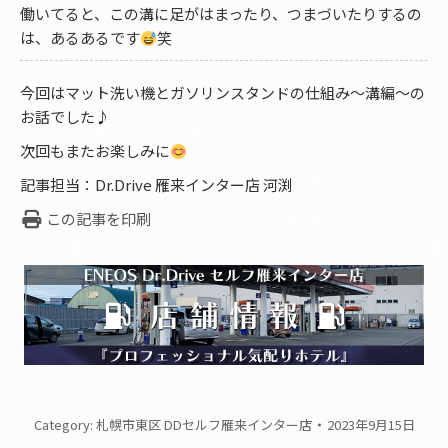
働いてると、この溝に足がはまったり、つまづいたりするの
は、あるあるです
笑
今回はマット洗い機とガソリンスタンドの仕組み～溝編～の
お話でした♪
次回もまたお楽しみに
記事担当：Dr.Drive 雁来インター店 河渕
この記事を印刷
Category:
札幌市東区 DDセルフ雁来インター店
2023年9月15日