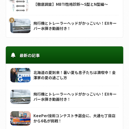
【徹底調査】MBTI性格診断～S型とN型編～
飛行機とトレーラーヘッドがかっこいい！EXキー
パー水弾き動画付き！
最新の記事
北海道の夏到来！暑い夏も息子たちは満喫中！金
澤家の夏の過ごし方
飛行機とトレーラーヘッドがかっこいい！EXキー
パー水弾き動画付き！
KeePer技術コンテスト予選会に、大通七丁目店
から6名が挑戦！