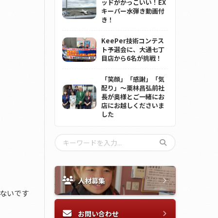
ッドがかっこいい！EX
キーパー水弾き動画付
き！
KeePer技術コンテス
ト予選会に、大通七丁
目店から6名が挑戦！
「笑顔」「感謝」「気
配り」～栗林昌弘前社
長が奥様とご一緒にお
店にお越しくださいま
した
人材募集
ないです
お問い合わせ