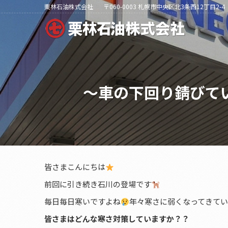
栗林石油株式会社
〒060-0003 札幌市中央区北3条西12丁目2-4
～車の下回り錆びて
皆さまこんにちは
前回に引き続き石川の登場です
毎日毎日寒いですよね
年々寒さに弱くなってきて
皆さまはどんな寒さ対策していますか？？