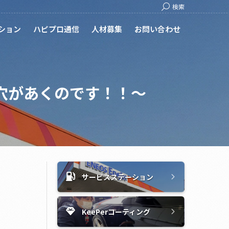
Search:
検索
ション
ハピプロ通信
人材募集
お問い合わせ
穴があくのです！！～
サービスステーション
KeePerコーティング