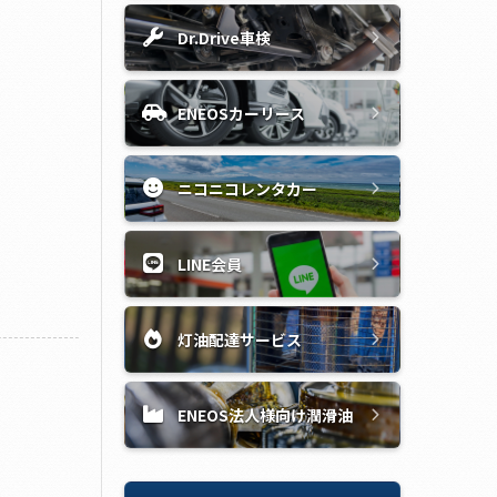
Dr.Drive車検
ENEOSカーリース
ニコニコレンタカー
LINE会員
灯油配達サービス
ENEOS法人様向け潤滑油