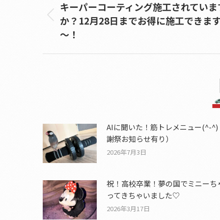
navigation
キーパーコーティング施工されていま
か？12月28日までお得に施工できま
Previous
post:
～！
AIに聞いた！筋トレメニュー(^-^
謝祭お知らせ有り）
2026年7月3日
祝！高校卒業！夢の国でミニーち
ってきちゃいました♡
2026年3月17日