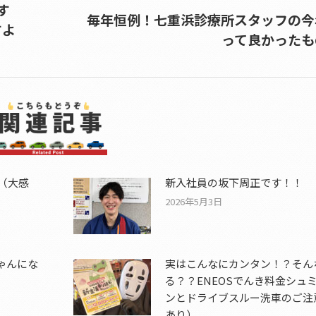
す
毎年恒例！七重浜診療所スタッフの今
すよ
Next
って良かったも
post:
)（大感
新入社員の坂下周正です！！
2026年5月3日
ゃんにな
実はこんなにカンタン！？そん
る？？ENEOSでんき料金シュ
ンとドライブスルー洗車のご注
あり）