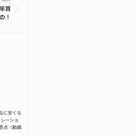
年買
の！
なに安くな
ミレーショ
意点（動画