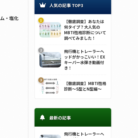
人気の記事 TOP3
ム・塩化
【徹底調査】あなたは
何タイプ？大人気の
MBTI性格診断について
調べてみました！
飛行機とトレーラーヘ
ッドがかっこいい！EX
キーパー水弾き動画付
き！
【徹底調査】MBTI性格
診断～S型とN型編～
最新の記事
飛行機とトレーラーヘ