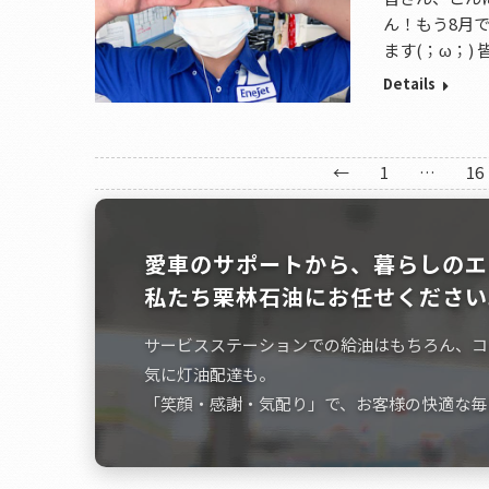
ん！もう8月
ます(；ω；)
Details
←
1
…
16
愛車のサポートから、暮らしのエ
私たち栗林石油にお任せください
サービスステーションでの給油はもちろん、コ
気に灯油配達も。
「笑顔・感謝・気配り」で、お客様の快適な毎