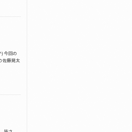
) 今回の
の佐藤晃太
、、皆さ