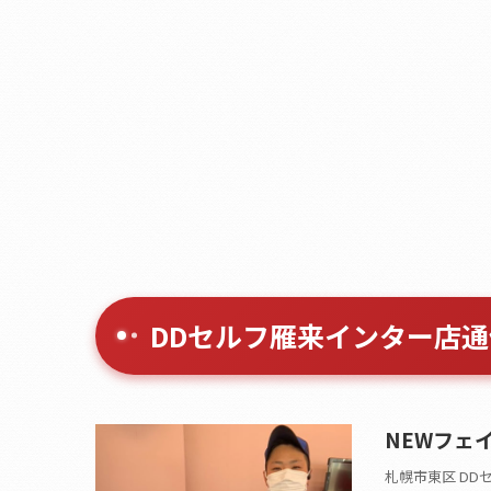
DDセルフ雁来インター店通
NEWフェ
札幌市東区 DD