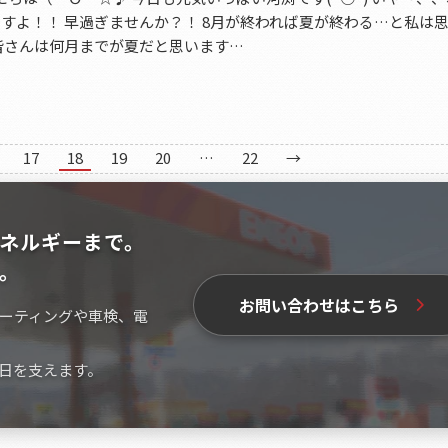
ですよ！！ 早過ぎませんか？！ 8月が終われば夏が終わる…と私は
 皆さんは何月までが夏だと思います…
17
18
19
20
…
22
→
ネルギーまで。
。
お問い合わせはこちら
ーティングや車検、電
日を支えます。