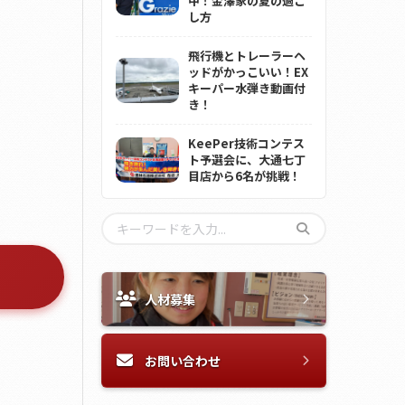
中！金澤家の夏の過ご
し方
飛行機とトレーラーヘ
ッドがかっこいい！EX
キーパー水弾き動画付
き！
KeePer技術コンテス
ト予選会に、大通七丁
目店から6名が挑戦！
人材募集
お問い合わせ