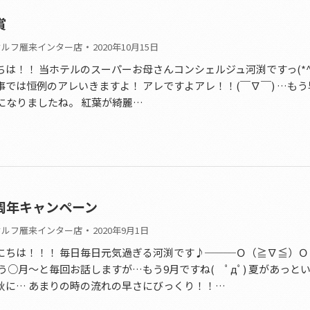
賞
セルフ雁来インター店
2020年10月15日
は！！ 当ホテルのスーパーお母さんコンシェルジュ河渕ですっ(*^_^
事では恒例のアレいきますよ！ アレですよアレ！！(￣∇￣) …も
になりましたね。 紅葉が綺麗…
周年キャンペーン
セルフ雁来インター店
2020年9月1日
にちは！！！ 毎日毎日元気過ぎる河渕です♪───Ｏ（≧∇≦）Ｏ
う○月〜と毎回お話しますが…もう9月ですね( ﾟдﾟ) 夏があっと
秋に… あまりの時の流れの早さにびっくり！！…