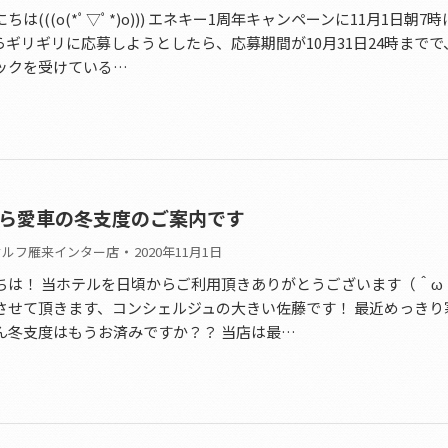
は(((o(*ﾟ▽ﾟ*)o))) エネキー1周年キャンペーンに11月1日朝7
らギリギリに応募しようとしたら、応募期間が10月31日24時まで
ックを受けている…
ら愛車の冬支度のご案内です
セルフ雁来インター店
2020年11月1日
ちは！ 当ホテルを日頃からご利用頂きありがとうございます（＾ω
させて頂きます、コンシェルジュの大きい佐藤です！ 最近めっきり
ん冬支度はもうお済みですか？？ 当店は最…