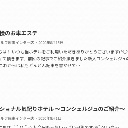
慢のお車エステ
セルフ雁来インター店
2020年8月15日
は！ いつも当ホテルをご利用いただきありがとうございます(^○^
せて頂きます、前回の記事でご紹介頂きました新人コンシェルジュ
 これからは私もどんどん記事を書かせて…
ショナル気配りホテル ～コンシェルジュのご紹介～
セルフ雁来インター店
2020年8月1日
ちは（＾Ｏ＾☆♪ 今日も元気いっぱい河渕です(^○^) いや〜、