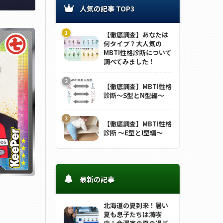
人気の記事 TOP3
【徹底調査】あなたは
何タイプ？大人気の
MBTI性格診断について
調べてみました！
【徹底調査】MBTI性格
診断～S型とN型編～
【徹底調査】MBTI性格
診断 ～E型とI型編～
最新の記事
北海道の夏到来！暑い
夏も息子たちは満喫