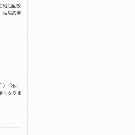
時に給油回数
で、結局応募
＾） 今回
寒くなりま