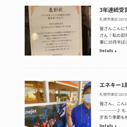
3年連続受
札幌市東区 DD
皆さんこんにち
さん！私の記
事に10月半ば
Details
エネキー1
札幌市東区 DD
皆さん、こん
────♪ も
ぎ去り季節も
Details