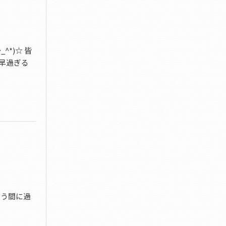
*)☆ 皆
う早過ぎる
いう間に過