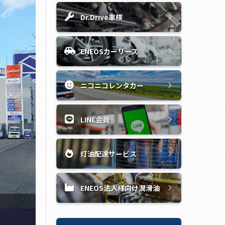
Dr.Drive車検
ENEOSカーリース
ニコニコレンタカー
LINE会員
灯油配達サービス
ENEOS法人様向け潤滑油