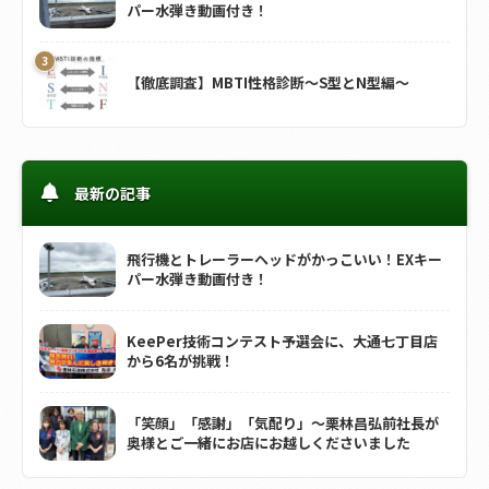
パー水弾き動画付き！
【徹底調査】MBTI性格診断～S型とN型編～
最新の記事
飛行機とトレーラーヘッドがかっこいい！EXキー
パー水弾き動画付き！
KeePer技術コンテスト予選会に、大通七丁目店
から6名が挑戦！
「笑顔」「感謝」「気配り」～栗林昌弘前社長が
奥様とご一緒にお店にお越しくださいました