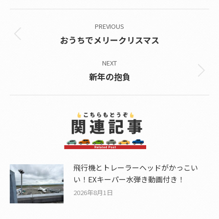
Post
PREVIOUS
navigation
Previous
おうちでメリークリスマス
post:
NEXT
Next
新年の抱負
post:
飛行機とトレーラーヘッドがかっこい
い！EXキーパー水弾き動画付き！
2026年8月1日