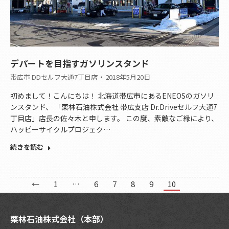
デパートを目指すガソリンスタンド
帯広市 DDセルフ大通7丁目店
2018年5月20日
初めまして！こんにちは！ 北海道帯広市にあるENEOSのガソリ
ンスタンド、 「栗林石油株式会社 帯広支店 Dr.Driveセルフ大通7
丁目店」店長の佐々木と申します。 この度、素敵なご縁により、
ハッピーサイクルプロジェク…
続きを読む
←
1
…
6
7
8
9
10
栗林石油株式会社（本部）