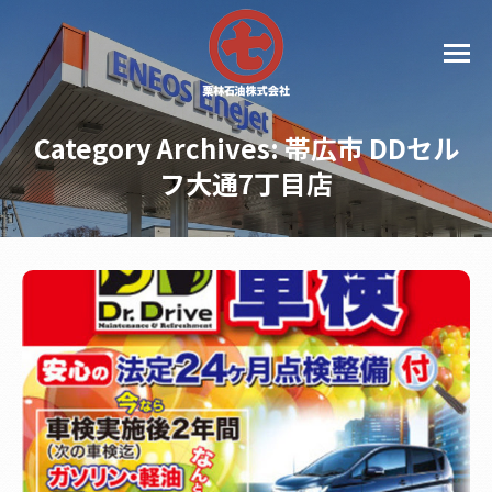
Category Archives:
帯広市 DDセル
フ大通7丁目店