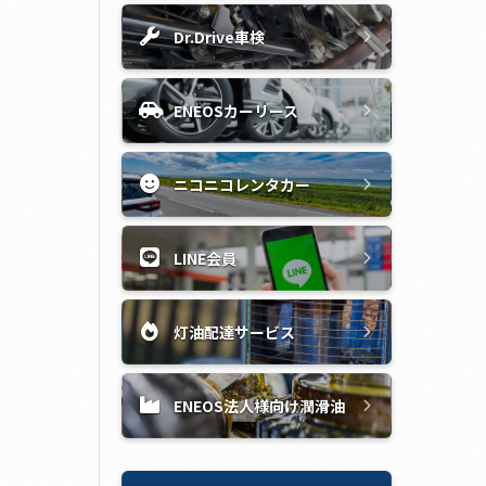
Dr.Drive車検
ENEOSカーリース
ニコニコレンタカー
LINE会員
灯油配達サービス
ENEOS法人様向け潤滑油