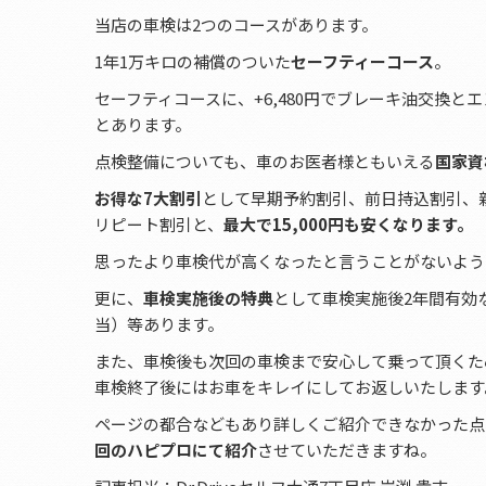
当店の車検は2つのコースがあります。
1年1万キロの補償のついた
セーフティーコース
。
セーフティコースに、+6,480円でブレーキ油交換と
とあります。
点検整備についても、車のお医者様ともいえる
国家資
お得な7大割引
として早期予約割引、前日持込割引、
リピート割引と、
最大で15,000円も安くなります。
思ったより車検代が高くなったと言うことがないよう
更に、
車検実施後の特典
として車検実施後2年間有効
当）等あります。
また、車検後も次回の車検まで安心して乗って頂くた
車検終了後にはお車をキレイにしてお返しいたします
ページの都合などもあり詳しくご紹介できなかった点
回のハピプロにて紹介
させていただきますね。