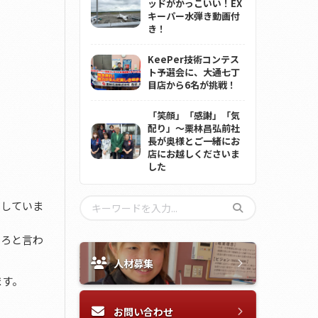
ッドがかっこいい！EX
キーパー水弾き動画付
き！
KeePer技術コンテス
ト予選会に、大通七丁
目店から6名が挑戦！
「笑顔」「感謝」「気
配り」～栗林昌弘前社
長が奥様とご一緒にお
店にお越しくださいま
した
もしていま
べろと言わ
人材募集
ます。
お問い合わせ