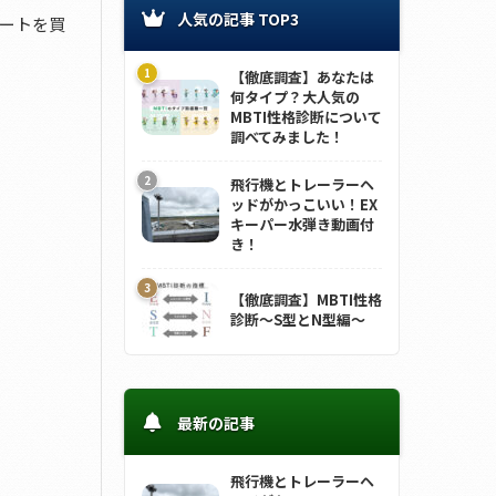
人気の記事 TOP3
ートを買
【徹底調査】あなたは
何タイプ？大人気の
MBTI性格診断について
調べてみました！
飛行機とトレーラーヘ
ッドがかっこいい！EX
キーパー水弾き動画付
き！
【徹底調査】MBTI性格
診断～S型とN型編～
最新の記事
飛行機とトレーラーヘ