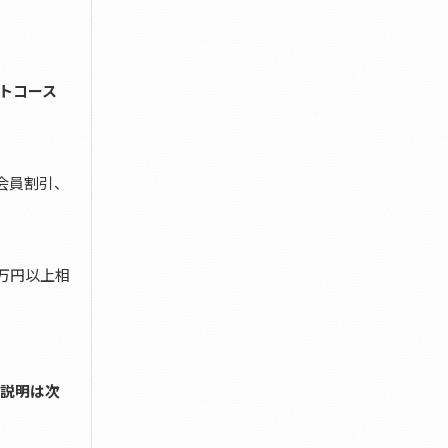
トコース
会員割引、
万円以上相
説明は次