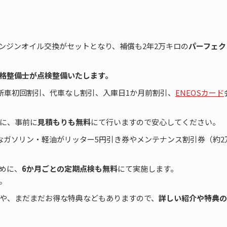
エンジンオイル交換がセットとなり、補償も2年2万キロの
パーフェク
格整備士が点検整備いたします。
新車初回割引、代車なし割引、入庫日1か月前割引、
ENEOSカード
に、事前に
見積もりも無料
にて行いますので安心してください。
なガソリン・軽油がリッター5円引き券やメンテナンス割引券（約2
めに、
6か月ごとの定期点検も無料
にて実施します。
。
や、まだまだお得な特典などもありますので、
詳しい紹介や特典の