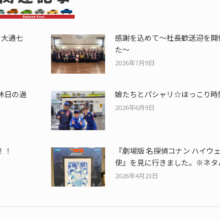
、大通七
感謝を込めて〜社長歓送迎を開
た〜
2026年7月9日
休日の過
娘たちとパシャリ☆ほっこり時間
2026年6月9日
！！
『劇場版 名探偵コナン ハイウ
使』を見に行きました。※ネタ
2026年4月23日