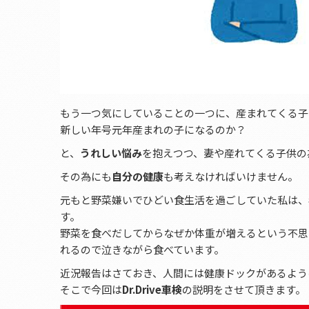
もう一つ気にしていることの一つに、産まれてくる子
新しい年号元年産まれの子になるのか？
と、
うれしい悩み
を抱えつつ、妻や産れてくる子供の
その為にも
自分の健康
も考えなければいけません。
元もと野菜嫌いでひどい食生活を過ごしていた私は、
す。
野菜を食べだしてからなぜか体重が増えるという不思
れるので泣きながら食べています。
近況報告はさておき、人間には健康ドックがあるよう
そこで今回は
Dr.Drive車検
の説明をさせて頂きます。