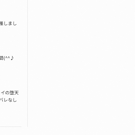
催しまし
(^^♪
ェイの堕天
バレなし