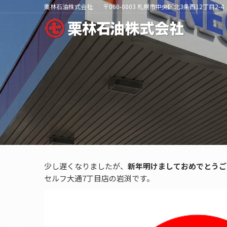
栗林石油株式会社
〒060-0003 札幌市中央区北3条西12丁目2-4
少し遅くなりましたが、
新年明けましておめでとうご
セルフ大通7丁目店の岩渕です。