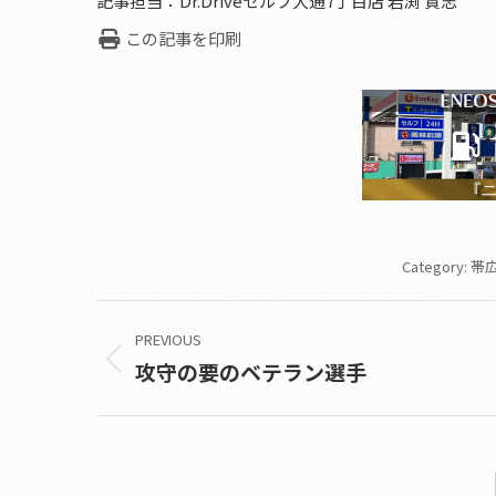
記事担当：Dr.Driveセルフ大通7丁目店 岩渕 貴志
この記事を印刷
Category:
帯広
Post
PREVIOUS
navigation
攻守の要のベテラン選手
Previous
post: