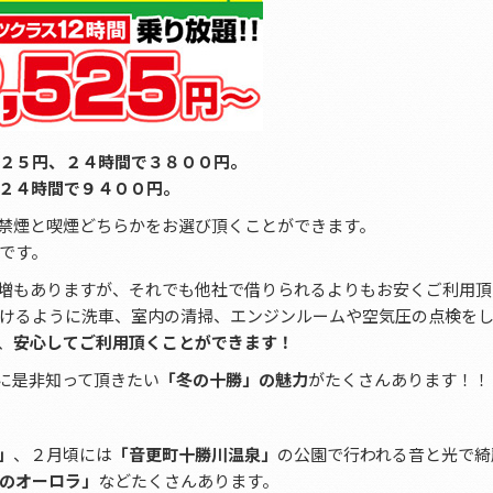
２５円、２４時間で３８００円。
２４時間で９４００円。
禁煙と喫煙どちらかをお選び頂くことができます。
です。
増もありますが、それでも他社で借りられるよりもお安くご利用頂
けるように洗車、室内の清掃、エンジンルームや空気圧の点検を
、
安心してご利用頂くことができます！
に是非知って頂きたい
「冬の十勝」の魅力
がたくさんあります！！
」
、２月頃には
「音更町十勝川温泉」
の公園で行われる音と光で綺
のオーロラ」
などたくさんあります。