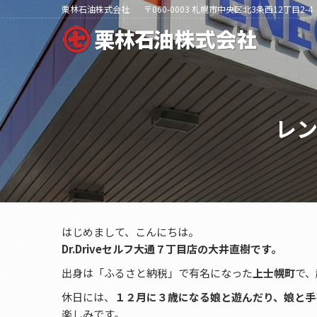
栗林石油株式会社
〒060-0003 札幌市中央区北3条西12丁目2-4
レ
はじめまして、こんにちは。
Dr.Driveセルフ大通７丁目店の大井直樹です。
出身は「ふるさと納税」で有名になった
上士幌町
で、
休日には、
１２月に３歳になる娘と遊んだり、娘と手
楽しみです。