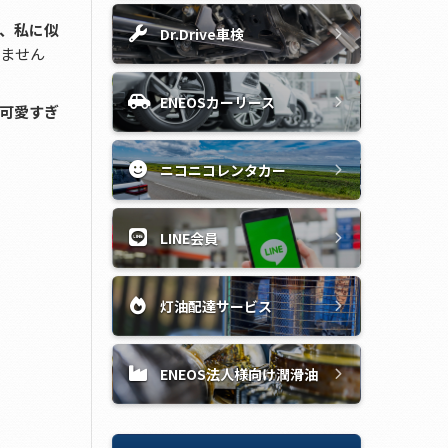
、私に似
Dr.Drive車検
ません
ENEOSカーリース
可愛すぎ
ニコニコレンタカー
LINE会員
灯油配達サービス
ENEOS法人様向け潤滑油