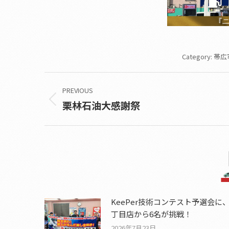
Category:
帯広
Post
PREVIOUS
navigation
栗林石油大感謝祭
Previous
post:
KeePer技術コンテスト予選会に
丁目店から6名が挑戦！
2026年7月23日