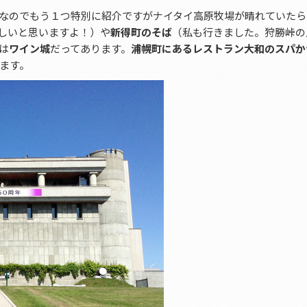
なのでもう１つ特別に紹介ですがナイタイ高原牧場が晴れていたら
楽しいと思いますよ！）や
新得町のそば
（私も行きました。狩勝峠の
は
ワイン城
だってあります。
浦幌町にあるレストラン大和のスパか
ます。