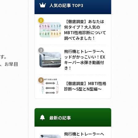
人気の記事 TOP3
【徹底調査】あなたは
何タイプ？大人気の
MBTI性格診断について
調べてみました！
飛行機とトレーラーヘ
す。
ッドがかっこいい！EX
キーパー水弾き動画付
、お早目
き！
【徹底調査】MBTI性格
診断～S型とN型編～
最新の記事
飛行機とトレーラーヘ