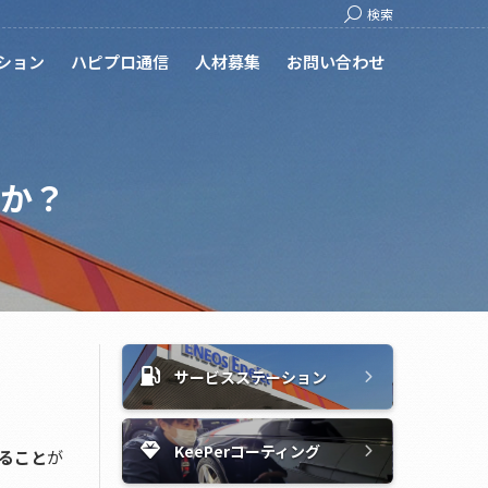
Search:
検索
ション
ハピプロ通信
人材募集
お問い合わせ
か？
サービスステーション
KeePerコーティング
ること
が