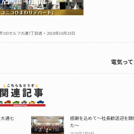
市 DDセルフ大通7丁目店
2018年10月23日
電気って
Next
post:
、大通七
感謝を込めて〜社長歓送迎を開
た〜
2026年7月9日