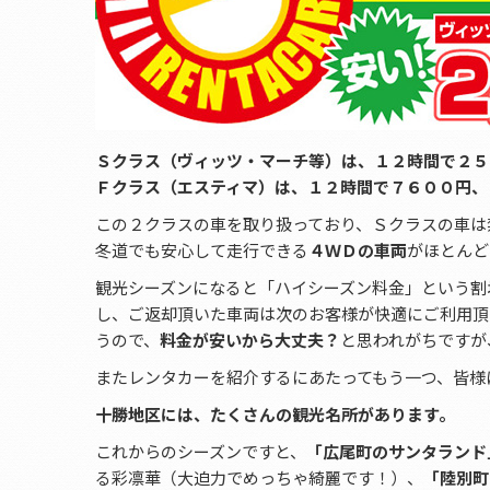
Ｓクラス（ヴィッツ・マーチ等）は、１２時間で２５
Ｆクラス（エスティマ）は、１２時間で７６００円、
この２クラスの車を取り扱っており、Ｓクラスの車は
冬道でも安心して走行できる
４ＷＤの車両
がほとんど
観光シーズンになると「ハイシーズン料金」という割
し、ご返却頂いた車両は次のお客様が快適にご利用頂
うので、
料金が安いから大丈夫？
と思われがちですが
またレンタカーを紹介するにあたってもう一つ、皆様
十勝地区には、たくさんの観光名所があります。
これからのシーズンですと、
「広尾町のサンタランド
る彩凛華（大迫力でめっちゃ綺麗です！）、
「陸別町