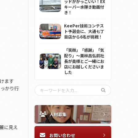
ッドがかっこいい！EX
キーパー水弾き動画付
き！
KeePer技術コンテス
ト予選会に、大通七丁
目店から6名が挑戦！
「笑顔」「感謝」「気
配り」～栗林昌弘前社
長が奥様とご一緒にお
店にお越しくださいま
した
けます
しっかり行
人材募集
麗に見え
お問い合わせ