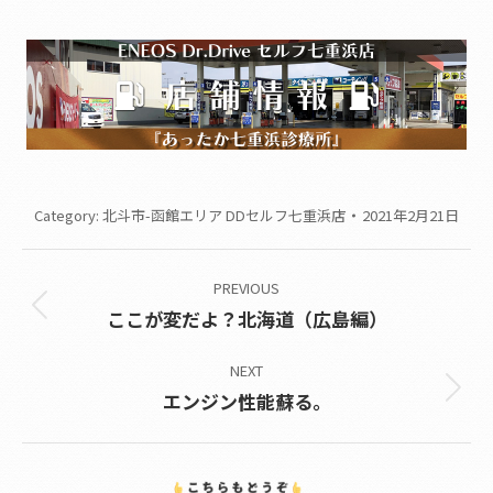
Category:
北斗市-函館エリア DDセルフ七重浜店
2021年2月21日
Post
PREVIOUS
navigation
Previous
ここが変だよ？北海道（広島編）
post:
NEXT
Next
エンジン性能蘇る。
post: