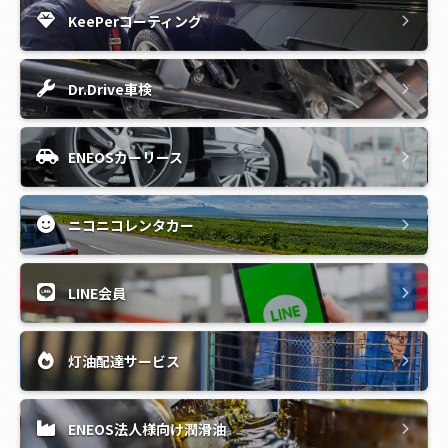
KeePerコーティング
Dr.Drive車検
ENEOSカーリース
ニコニコレンタカー
LINE会員
灯油配達サービス
ENEOS法人様向け潤滑油