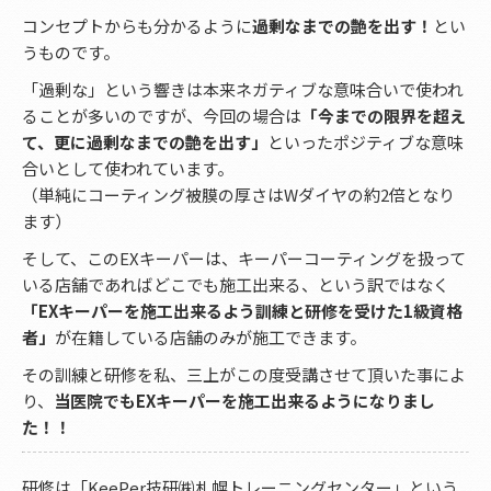
コンセプトからも分かるように
過剰なまでの艶を出す！
とい
うものです。
「過剰な」という響きは本来ネガティブな意味合いで使われ
ることが多いのですが、今回の場合は
「今までの限界を超え
て、更に過剰なまでの艶を出す」
といったポジティブな意味
合いとして使われています。
（単純にコーティング被膜の厚さはWダイヤの約2倍となり
ます）
そして、このEXキーパーは、キーパーコーティングを扱って
いる店舗であればどこでも施工出来る、という訳ではなく
「EXキーパーを施工出来るよう訓練と研修を受けた1級資格
者」
が在籍している店舗のみが施工できます。
その訓練と研修を私、三上がこの度受講させて頂いた事によ
り、
当医院でもEXキーパーを施工出来るようになりまし
た！！
研修は「KeePer技研㈱札幌トレーニングセンター」という