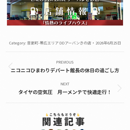
Category:
音更町-帯広エリア DDアーバンきの店
2026年6月25日
Post
PREVIOUS
navigation
Previous
ニコニコひまわりデパート館長の休日の過ごし方
post:
NEXT
Next
タイヤの空気圧 月一メンテで快適走行！
post: