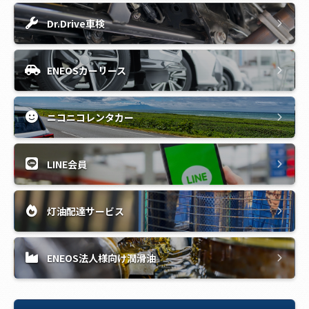
Dr.Drive車検
ENEOSカーリース
ニコニコレンタカー
LINE会員
灯油配達サービス
ENEOS法人様向け潤滑油