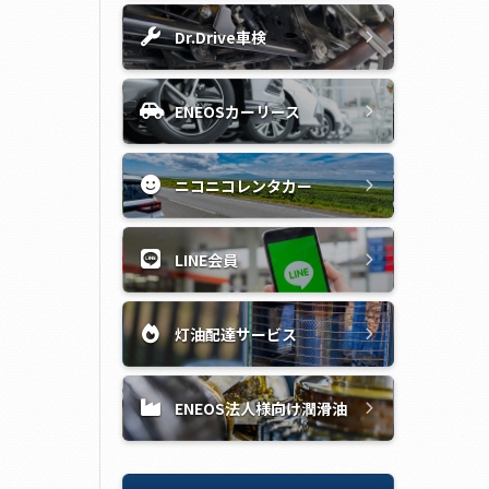
Dr.Drive車検
ENEOSカーリース
ニコニコレンタカー
LINE会員
灯油配達サービス
ENEOS法人様向け潤滑油