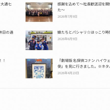
、大通七
感謝を込めて〜社長歓送迎を開
た〜
2026年7月9日
休日の過
娘たちとパシャリ☆ほっこり時間
2026年6月9日
！！
『劇場版 名探偵コナン ハイウ
使』を見に行きました。※ネタ
2026年4月23日