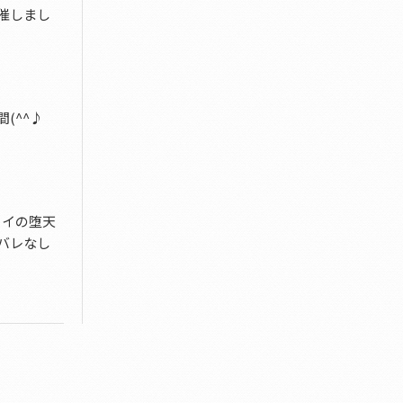
催しまし
(^^♪
ェイの堕天
バレなし