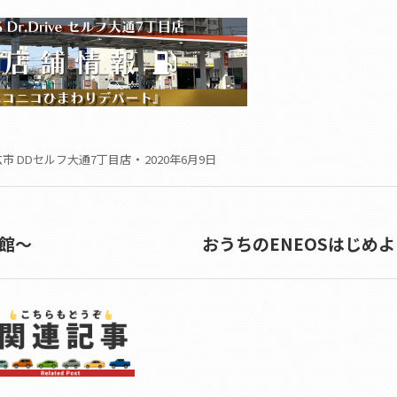
市 DDセルフ大通7丁目店
2020年6月9日
函館～
おうちのENEOSはじめ
Next
post: