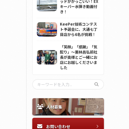
ッドがかっこいい！EX
キーパー水弾き動画付
き！
KeePer技術コンテス
ト予選会に、大通七丁
目店から6名が挑戦！
「笑顔」「感謝」「気
配り」～栗林昌弘前社
長が奥様とご一緒にお
店にお越しくださいま
した
人材募集
お問い合わせ