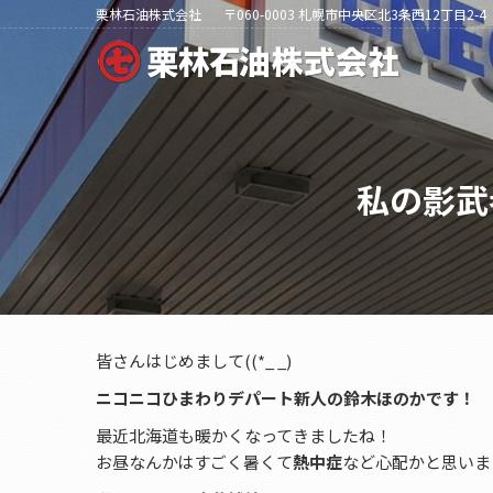
栗林石油株式会社
〒060-0003 札幌市中央区北3条西12丁目2-4
私の影武
皆さんはじめまして((*_ _)
ニコニコひまわりデパート新人の鈴木ほのかです！
最近北海道も暖かくなってきましたね！
お昼なんかはすごく暑くて
熱中症
など心配かと思いま