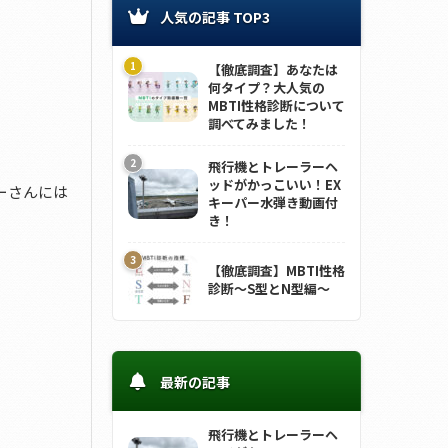
人気の記事 TOP3
【徹底調査】あなたは
何タイプ？大人気の
MBTI性格診断について
調べてみました！
飛行機とトレーラーヘ
ッドがかっこいい！EX
ーさんには
キーパー水弾き動画付
き！
【徹底調査】MBTI性格
診断～S型とN型編～
最新の記事
飛行機とトレーラーヘ