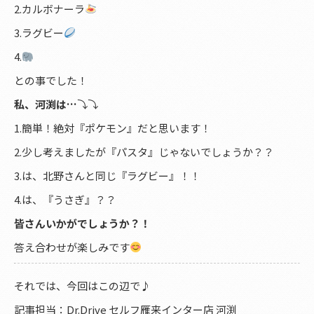
2.カルボナーラ
3.ラグビー
4.
との事でした！
私、河渕は…
⤵︎⤵︎
1.簡単！絶対『ポケモン』だと思います！
2.少し考えましたが『パスタ』じゃないでしょうか？？
3.は、北野さんと同じ『ラグビー』！！
4.は、『うさぎ』？？
皆さんいかがでしょうか？！
答え合わせが楽しみです
それでは、今回はこの辺で♪
記事担当：Dr.Drive セルフ雁来インター店 河渕