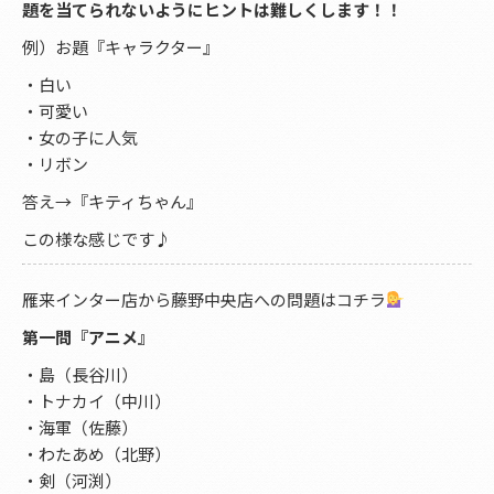
題を当てられないようにヒントは難しくします！！
例）お題『キャラクター』
・白い
・可愛い
・女の子に人気
・リボン
答え→『キティちゃん』
この様な感じです♪
雁来インター店から藤野中央店への問題はコチラ
第一問『アニメ』
・島（長谷川）
・トナカイ（中川）
・海軍（佐藤）
・わたあめ（北野）
・剣（河渕）