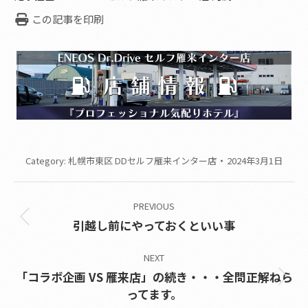
この記事を印刷
Category:
札幌市東区 DDセルフ雁来インター店
2024年3月1日
Post
PREVIOUS
navigation
Previous
引越し前にやっておくといい事
post:
NEXT
「コラボ企画 VS 雁来店」の続き・・・全問正解ねら
Next
ってます。
post: