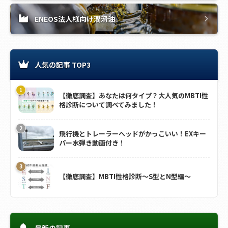
ENEOS法人様向け潤滑油
人気の記事 TOP3
【徹底調査】あなたは何タイプ？大人気のMBTI性
格診断について調べてみました！
飛行機とトレーラーヘッドがかっこいい！EXキー
パー水弾き動画付き！
【徹底調査】MBTI性格診断～S型とN型編～