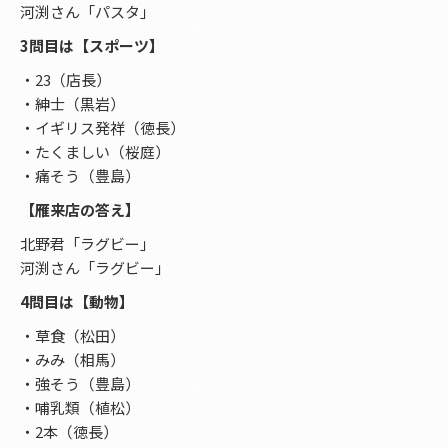
河渕さん「パスタ」
3問目は【スポーツ】
・23（店長）
・紳士（黒岩）
・イギリス発祥（徳長）
・たくましい（桜庭）
・痛そう（豊島）
【雁来店の答え】
北野君「ラグビー」
河渕さん「ラグビー」
4問目は【動物】
・草食（松田）
・みみ（相馬）
・強そう（豊島）
・哺乳類（植松）
・2本（徳長）