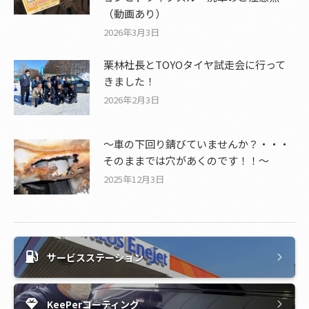
（動画あり）
2026年3月3日
栗林社長とTOYOタイヤ試走会に行って
きました！
2026年2月3日
～車の下回り錆びていませんか？・・・
そのままでは穴があくのです！！～
2025年12月3日
サービスステーション
KeePerコーティング