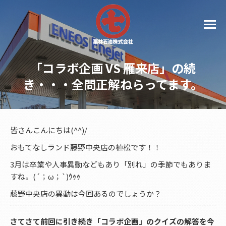
「コラボ企画 VS 雁来店」の続
き・・・全問正解ねらってます。
皆さんこんにちは(^^)/
おもてなしランド藤野中央店の植松です！！
3月は卒業や人事異動などもあり「別れ」の季節でもありま
すね。(´；ω；`)ｳｩｩ
藤野中央店の異動は今回あるのでしょうか？
さてさて前回に引き続き「コラボ企画」のクイズの解答を今