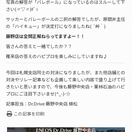
写真の解答が「バレボール」になっているのはスルーして下
さい(〃▽〃)ﾎﾟｯ
サッカーとバレーボールの二択の解答でしたが、原間井主任
の「ハイキュー」が決定打になりましたね( ´艸｀)
藤野店は全問正解ねらってますよー！！
皆さんの答えと一緒でしたか？？
雁来店の答えのハピプロを楽しみにしていますね♪
今回は札幌支店同士の対決になりましたが、また他店舗との
対決やリレー記事なども企画して楽しい内容で盛り上げて行
きたいと思いますので、今後も藤野中央店・栗林石油のハピ
プロにご注目下さいませ(^_-)-☆
記事担当：Dr.Drive 藤野中央店 植松
この記事を印刷