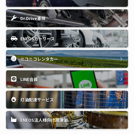
Dr.Drive車検
ENEOSカーリース
ニコニコレンタカー
LINE会員
灯油配達サービス
ENEOS法人様向け潤滑油