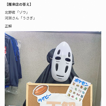
【雁来店の答え】
北野君「ゾウ」
河渕さん「うさぎ」
正解