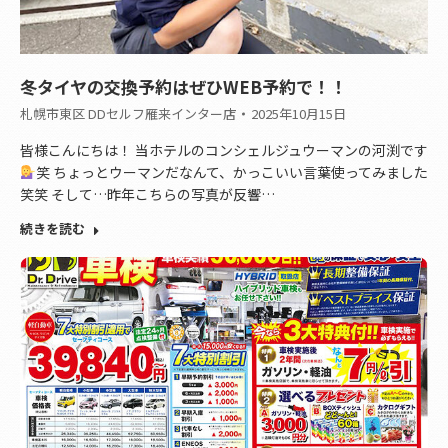
冬タイヤの交換予約はぜひWEB予約で！！
札幌市東区 DDセルフ雁来インター店
2025年10月15日
皆様こんにちは！ 当ホテルのコンシェルジュウーマンの河渕です
笑 ちょっとウーマンだなんて、かっこいい言葉使ってみました
笑笑 そして…昨年こちらの写真が反響…
続きを読む