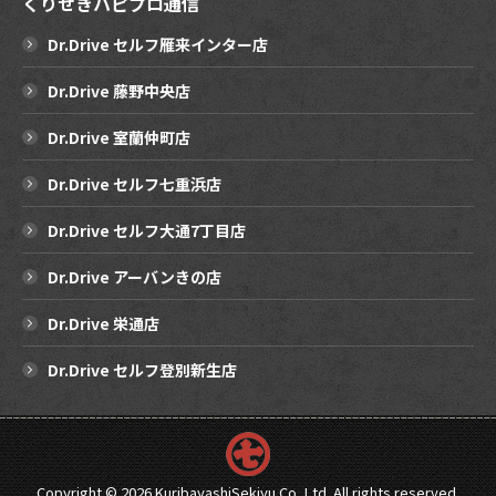
くりせきハピプロ通信
Dr.Drive セルフ雁来インター店
Dr.Drive 藤野中央店
Dr.Drive 室蘭仲町店
Dr.Drive セルフ七重浜店
Dr.Drive セルフ大通7丁目店
Dr.Drive アーバンきの店
Dr.Drive 栄通店
Dr.Drive セルフ登別新生店
Copyright ©
2026 KuribayashiSekiyu Co.,Ltd. All rights reserved.