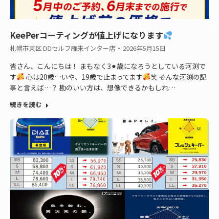
KeePerコーティングが値上げになります
札幌市東区 DDセルフ雁来インター店
2026年5月15日
皆さん、こんにちは！ まもなく3⚫︎歳になろうとしている河渕で
す
心は20歳…いや、19歳で止まってます
笑 そんな河渕の記
事と言えば…？ 勘のいい方は、想像できるかもしれ…
続きを読む