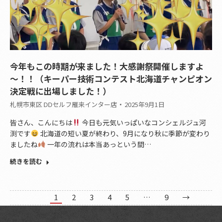
今年もこの時期が来ました！大感謝祭開催しますよ
～！！（キーパー技術コンテスト北海道チャンピオン
決定戦に出場しました！）
札幌市東区 DDセルフ雁来インター店
2025年9月1日
皆さん、こんにちは
今日も元気いっぱいなコンシェルジュ河
渕です
北海道の短い夏が終わり、9月になり秋に季節が変わり
ましたね
一年の流れは本当あっという間…
続きを読む
1
2
3
4
5
…
9
→