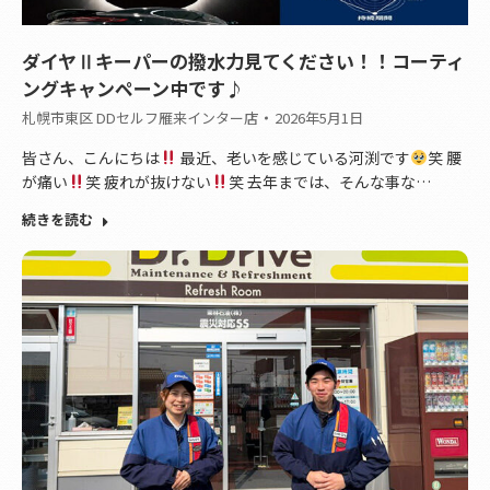
ダイヤⅡキーパーの撥水力見てください！！コーティ
ングキャンペーン中です♪
札幌市東区 DDセルフ雁来インター店
2026年5月1日
皆さん、こんにちは
最近、老いを感じている河渕です
笑 腰
が痛い
笑 疲れが抜けない
笑 去年までは、そんな事な…
続きを読む