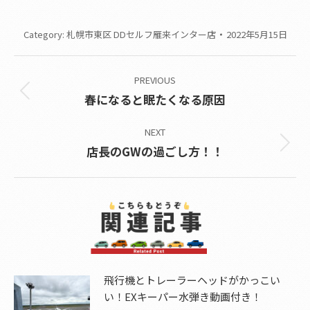
Category:
札幌市東区 DDセルフ雁来インター店
2022年5月15日
Post
PREVIOUS
navigation
Previous
春になると眠たくなる原因
post:
NEXT
Next
店長のGWの過ごし方！！
post:
飛行機とトレーラーヘッドがかっこい
い！EXキーパー水弾き動画付き！