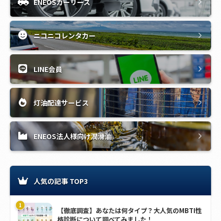
ENEOSカーリース
ニコニコレンタカー
LINE会員
灯油配達サービス
ENEOS法人様向け潤滑油
人気の記事 TOP3
【徹底調査】あなたは何タイプ？大人気のMBTI性
格診断について調べてみました！