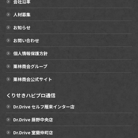
会社沿革
人材募集
お知らせ
お問い合わせ
個人情報保護方針
栗林商会グループ
栗林商会公式サイト
くりせきハピプロ通信
Dr.Drive セルフ雁来インター店
Dr.Drive 藤野中央店
Dr.Drive 室蘭仲町店