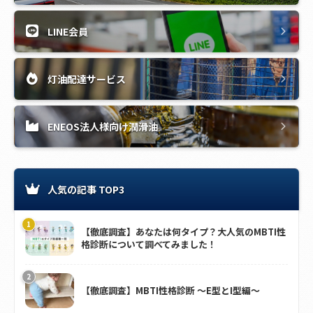
LINE会員
灯油配達サービス
ENEOS法人様向け潤滑油
人気の記事 TOP3
【徹底調査】あなたは何タイプ？大人気のMBTI性
格診断について調べてみました！
【徹底調査】MBTI性格診断 ～E型とI型編～