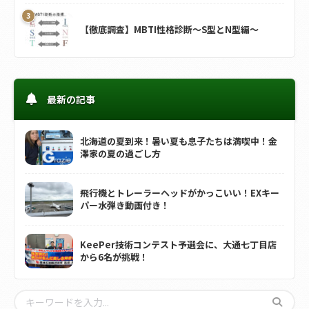
【徹底調査】MBTI性格診断～S型とN型編～
最新の記事
北海道の夏到来！暑い夏も息子たちは満喫中！金
澤家の夏の過ごし方
飛行機とトレーラーヘッドがかっこいい！EXキー
パー水弾き動画付き！
KeePer技術コンテスト予選会に、大通七丁目店
から6名が挑戦！