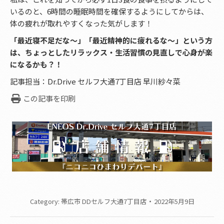
いるのと、6時間の睡眠時間を確保するようにしてからは、
体の疲れが取れやすくなった気がします！
「最近寝不足だな～」「最近精神的に疲れるな～」という方
は、ちょっとしたリラックス・生活習慣の見直しで心身が楽
になるかも？！
記事担当：Dr.Drive セルフ大通7丁目店 早川紗々菜
この記事を印刷
Category:
帯広市 DDセルフ大通7丁目店
2022年5月9日
Post