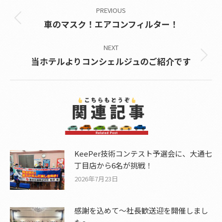
PREVIOUS
navigation
Previous
車のマスク！エアコンフィルター！
post:
NEXT
Next
当ホテルよりコンシェルジュのご紹介です
post:
KeePer技術コンテスト予選会に、大通七
丁目店から6名が挑戦！
2026年7月23日
感謝を込めて〜社長歓送迎を開催しまし