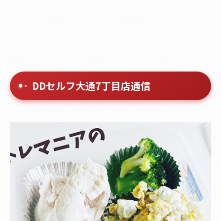
DDセルフ大通7丁目店通信