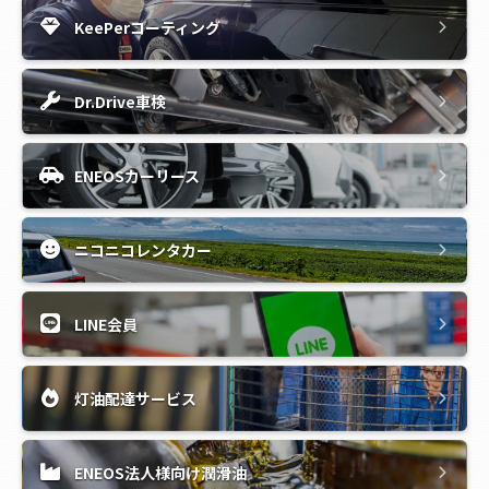
KeePerコーティング
Dr.Drive車検
ENEOSカーリース
ニコニコレンタカー
LINE会員
灯油配達サービス
ENEOS法人様向け潤滑油