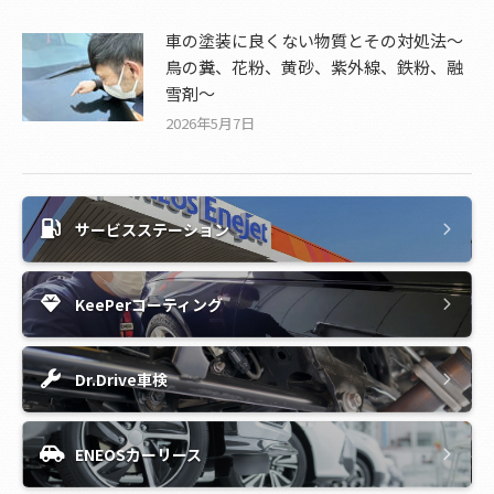
車の塗装に良くない物質とその対処法～
鳥の糞、花粉、黄砂、紫外線、鉄粉、融
雪剤～
2026年5月7日
サービスステーション
KeePerコーティング
Dr.Drive車検
ENEOSカーリース