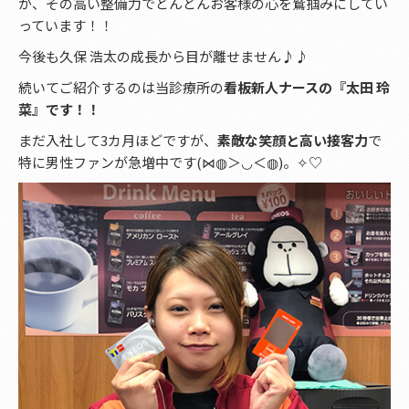
が、その高い整備力でどんどんお客様の心を鷲掴みにしてい
っています！！
今後も久保 浩太の成長から目が離せません♪♪
続いてご紹介するのは当診療所の
看板新人ナースの『太田 玲
菜』です！！
まだ入社して3カ月ほどですが、
素敵な笑顔と高い接客力
で
特に男性ファンが急増中です(⋈◍＞◡＜◍)。✧♡