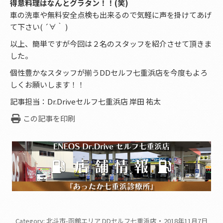
得意料理はなんとグラタン！！(笑)
車の洗車や無料安全点検も出来るので気軽に声を掛けてあげ
て下さい( ´∀｀ )
以上、簡単ですが今回は２名のスタッフを紹介させて頂きま
した。
個性豊かなスタッフが揃うDDセルフ七重浜店を今度もよろ
しくお願いします！！
記事担当：Dr.Driveセルフ七重浜店 岸田 祐太
この記事を印刷
Category:
北斗市-函館エリア DDセルフ七重浜店
2018年11月7日