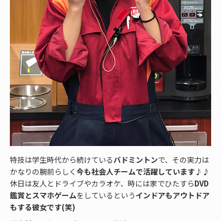
特技は学生時代から続けている
バドミントン
で、その実力は
かなりの腕前らしく
今も社会人チームで活躍しています♪♪
休日は友人とドライブやカラオケ、時には家でひたすら
DVD
鑑賞とスマホゲーム
をしているという
インドアもアウトドア
もする彼女です(笑)