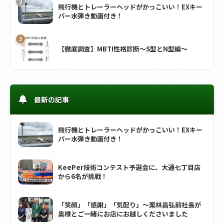
飛行機とトレーラーヘッドがかっこいい！EXキー
パー水弾き動画付き！
【徹底調査】MBTI性格診断～S型とN型編～
最新の記事
飛行機とトレーラーヘッドがかっこいい！EXキー
パー水弾き動画付き！
KeePer技術コンテスト予選会に、大通七丁目店
から6名が挑戦！
「笑顔」「感謝」「気配り」～栗林昌弘前社長が
奥様とご一緒にお店にお越しくださいました