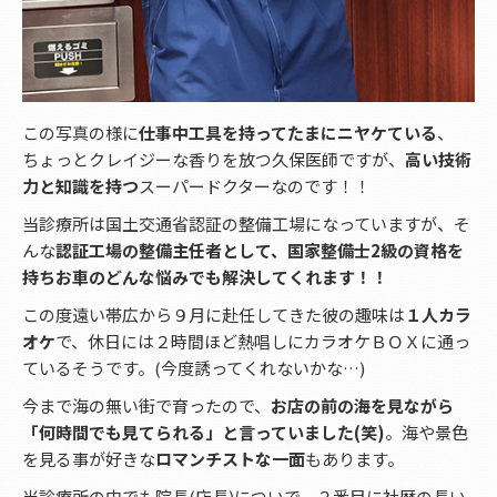
この写真の様に
仕事中工具を持ってたまにニヤケている
、
ちょっとクレイジーな香りを放つ久保医師ですが、
高い技術
力と知識を持つ
スーパードクターなのです！！
当診療所は国土交通省認証の整備工場になっていますが、そ
んな
認証工場の整備主任者として、国家整備士2級の資格を
持ちお車のどんな悩みでも解決してくれます！！
この度遠い帯広から９月に赴任してきた彼の趣味は
１人カラ
オケ
で、休日には２時間ほど熱唱しにカラオケＢＯＸに通っ
ているそうです。(今度誘ってくれないかな…)
今まで海の無い街で育ったので、
お店の前の海を見ながら
「何時間でも見てられる」と言っていました(笑)
。海や景色
を見る事が好きな
ロマンチストな一面
もあります。
当診療所の中でも院長(店長)についで、２番目に社歴の長い