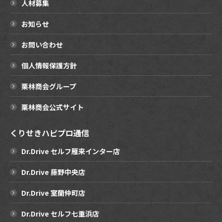
人材募集
お知らせ
お問い合わせ
個人情報保護方針
栗林商会グループ
栗林商会公式サイト
くりせきハピプロ通信
Dr.Drive セルフ雁来インター店
Dr.Drive 藤野中央店
Dr.Drive 室蘭仲町店
Dr.Drive セルフ七重浜店