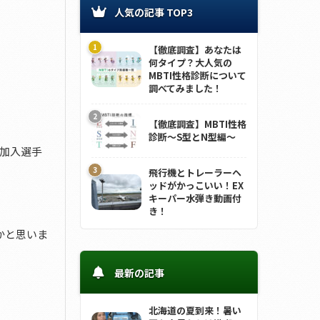
人気の記事 TOP3
【徹底調査】あなたは
何タイプ？大人気の
MBTI性格診断について
調べてみました！
【徹底調査】MBTI性格
診断～S型とN型編～
新加入選手
飛行機とトレーラーヘ
ッドがかっこいい！EX
キーパー水弾き動画付
き！
かと思いま
最新の記事
北海道の夏到来！暑い