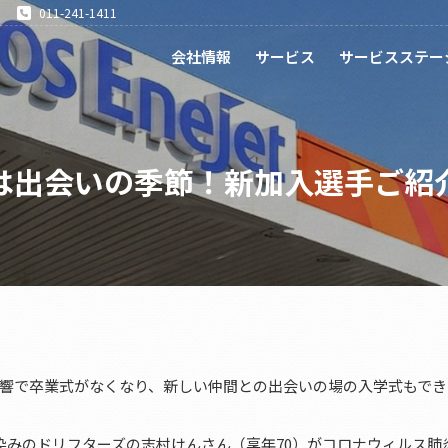
011-241-1411
会社情報
サービス
サービスステー
は出会いの季節！新加入選手ご紹
響で卒業式がなくなり、新しい仲間との出会いの場の入学式もでき
染みのドリフターズの志村けんさん（享年70）がコロナウィルス肺