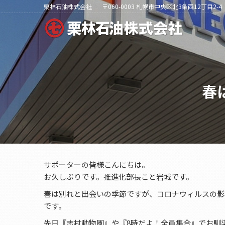
栗林石油株式会社
〒060-0003 札幌市中央区北3条西12丁目2-4
春
サポーターの皆様こんにちは。
お久しぶりです。推進化部長こと岩城です。
春は別れと出会いの季節ですが、コロナウィルスの影
です。
先日『志村動物園』や『8時だよ！全員集合』でお馴