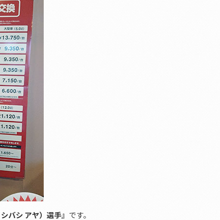
シバシ アヤ）選手』
です。