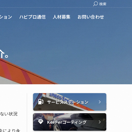
Search:
検索
ション
ハピプロ通信
人材募集
お問い合わせ
介。
サービスステーション
ない状況
KeePerコーティング
炎により永