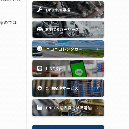
Dr.Drive車検
るのでは
ENEOSカーリース
ニコニコレンタカー
LINE会員
灯油配達サービス
ENEOS法人様向け潤滑油