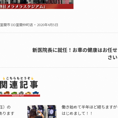
室蘭市 DD室蘭仲町店
2020年4月5日
新医院長に就任！お車の健康はお任せ
Next
さい
post:
任）の
働き始めて半年ほど経ちますが
あります
はじめまして！！