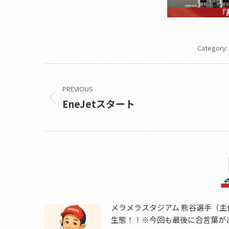
Category:
Post
navigation
PREVIOUS
EneJetスタート
Previous
post:
メラメラスタジアム 熊谷選手（主
生態！！※今回も最後に合言葉が