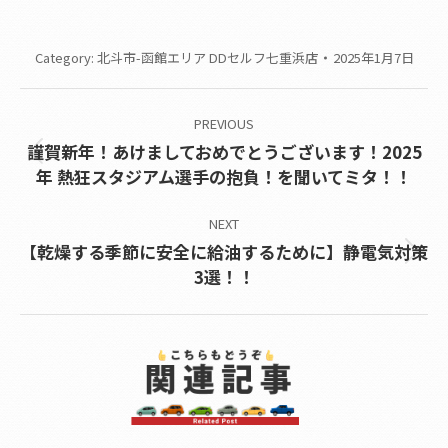
Category:
北斗市-函館エリア DDセルフ七重浜店
2025年1月7日
Post
PREVIOUS
navigation
謹賀新年！あけましておめでとうございます！2025
Previous
年 熱狂スタジアム選手の抱負！を聞いてミタ！！
post:
NEXT
【乾燥する季節に安全に給油するために】静電気対策
Next
3選！！
post: