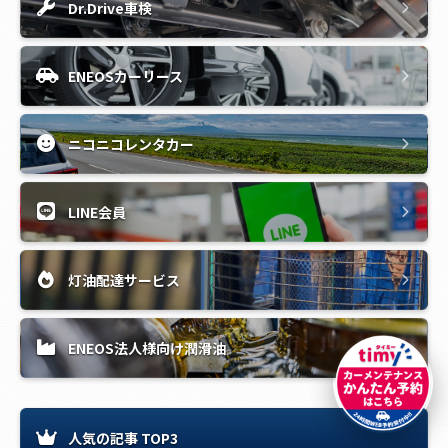
Dr.Drive車検
ENEOSカーリース
ニコニコレンタカー
LINE会員
灯油配達サービス
ENEOS法人様向け潤滑油
人気の記事 TOP3