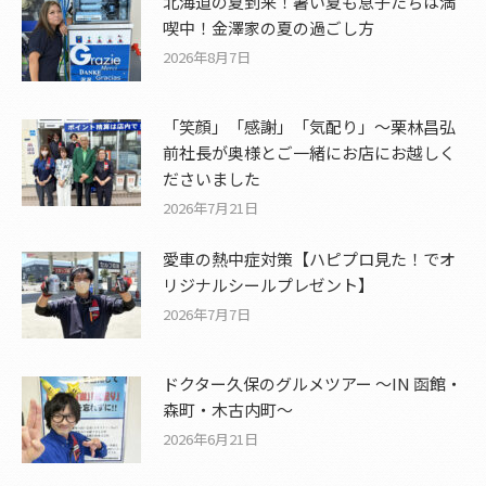
北海道の夏到来！暑い夏も息子たちは満
喫中！金澤家の夏の過ごし方
2026年8月7日
「笑顔」「感謝」「気配り」～栗林昌弘
前社長が奥様とご一緒にお店にお越しく
ださいました
2026年7月21日
愛車の熱中症対策【ハピプロ見た！でオ
リジナルシールプレゼント】
2026年7月7日
ドクター久保のグルメツアー ～IN 函館・
森町・木古内町～
2026年6月21日