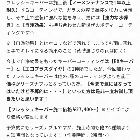
フレッシュキーパーは施工後
【ノーメンテナンスで1年以上
耐久】
するコーティングで、ガラスの膜で塗装を強力に保護
し、その上で塗装に強烈な艶を与え、更には
【強力な水弾
き】
と
【自浄効果】
も持ち合わせた新世代のボディーコーテ
ィングです☆
※【自浄効果】とはホコリなどで汚れてしまっても雨に濡れ
る事でキレイになる効果のこと（黄砂混じりの雨は除く）
今まで自浄効果をもったキーパーコーティングは
【EXキーパ
ー
】と
【エコプラスダイヤ】
の2種類でしたが、今回加わっ
たフレッシュキーパーは他の2種のコーティングよりも施工
価格がリーズナブルとなっている為、
【今まで気にはなって
はいたけど予算的に・・・】といった方は是非一度お試し頂
きたいと思います！
【フレッシュキーパー施工価格 ¥27,400～】
※サイズによ
り価格が変動します
予算的にもリーズナブルですが、施工時間も他の2種類より
も短時間となっています！（作業時間：2時間～）