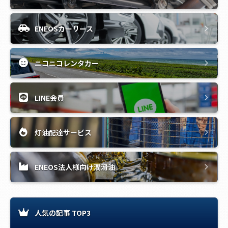
ENEOSカーリース
ニコニコレンタカー
LINE会員
灯油配達サービス
ENEOS法人様向け潤滑油
人気の記事 TOP3