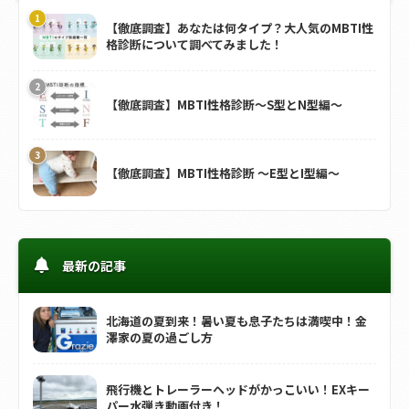
【徹底調査】あなたは何タイプ？大人気のMBTI性
格診断について調べてみました！
【徹底調査】MBTI性格診断～S型とN型編～
【徹底調査】MBTI性格診断 ～E型とI型編～
最新の記事
北海道の夏到来！暑い夏も息子たちは満喫中！金
澤家の夏の過ごし方
飛行機とトレーラーヘッドがかっこいい！EXキー
パー水弾き動画付き！