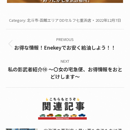
Category:
北斗市-函館エリア DDセルフ七重浜店
2022年12月7日
Post
PREVIOUS
navigation
Previous
お得な情報！Enekeyでお安く給油しよう！！
post:
NEXT
私の影武者紹介⑩ ～〇女の宅急便、お得情報をおと
Next
どけします～
post: