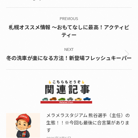
Post
PREVIOUS
navigation
札幌オススメ情報 ～おもてなしに最高！アクティビ
Previous
ティー
post:
NEXT
Next
冬の洗車が楽になる方法！新登場フレッシュキーパー
post:
メラメラスタジアム 熊谷選手（主任）の
生態！！※今回も最後に合言葉がありま
す