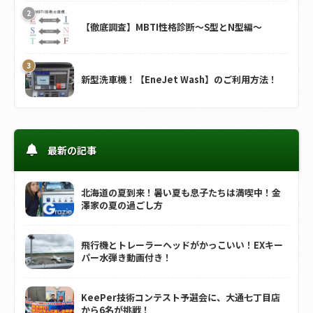
【徹底調査】MBTI性格診断～S型とN型編～
新型洗車機！【EneJet Wash】のご利用方法！
最新の記事
北海道の夏到来！暑い夏も息子たちは満喫中！金
澤家の夏の過ごし方
飛行機とトレーラーヘッドがかっこいい！EXキー
パー水弾き動画付き！
KeePer技術コンテスト予選会に、大通七丁目店
から6名が挑戦！