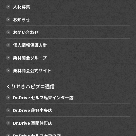
人材募集
お知らせ
お問い合わせ
個人情報保護方針
栗林商会グループ
栗林商会公式サイト
くりせきハピプロ通信
Dr.Drive セルフ雁来インター店
Dr.Drive 藤野中央店
Dr.Drive 室蘭仲町店
Dr.Drive セルフ七重浜店