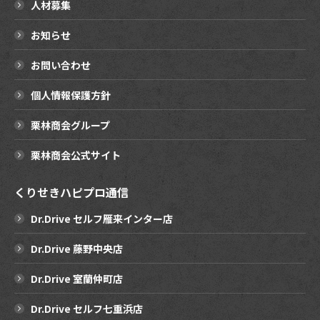
人材募集
お知らせ
お問い合わせ
個人情報保護方針
栗林商会グループ
栗林商会公式サイト
くりせきハピプロ通信
Dr.Drive セルフ雁来インター店
Dr.Drive 藤野中央店
Dr.Drive 室蘭仲町店
Dr.Drive セルフ七重浜店