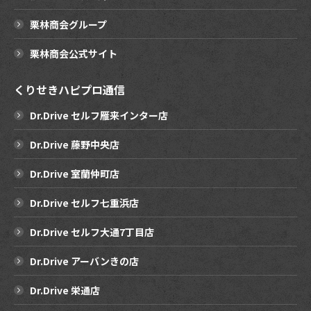
栗林商会グループ
栗林商会公式サイト
くりせきハピプロ通信
Dr.Drive セルフ雁来インター店
Dr.Drive 藤野中央店
Dr.Drive 室蘭仲町店
Dr.Drive セルフ七重浜店
Dr.Drive セルフ大通7丁目店
Dr.Drive アーバンきの店
Dr.Drive 栄通店