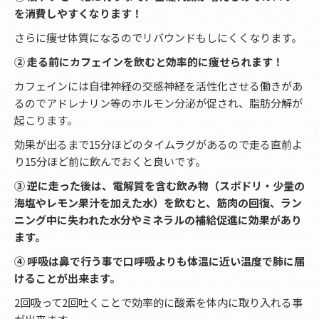
を消費しやすくなります！
さらに痩せ体質になるのでリバウンドもしにくくなります。
② 走る前にカフェインを飲むと効率的に痩せられます！
カフェインには自律神経の交感神経を活性化させる働きがあ
るのでアドレナリン等のホルモン分泌が促され、脂肪分解が
起こります。
効果が出るまで15分ほどのタイムラグがあるので走る直前よ
り15分ほど前に飲んでおくと良いです。
③ 逆に走った後は、電解質を含む飲み物（スポドリ・少量の
海塩やレモン果汁を加えた水）を飲むと、筋肉の回復、ラン
ニング中に失われた水分やミネラルの補給促進に効果があり
ます。
④ 呼吸は鼻で行う事で口呼吸よりも体温に近い温度で肺に届
けることが出来ます。
2回吸って2回吐くことで効率的に酸素を体内に取り入れる事