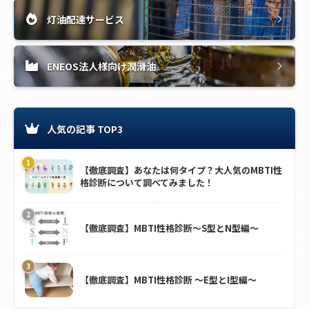
灯油配達サービス
ENEOS法人様向け潤滑油
人気の記事 TOP3
【徹底調査】あなたは何タイプ？大人気のMBTI性
格診断について調べてみました！
【徹底調査】MBTI性格診断～S型とN型編～
【徹底調査】MBTI性格診断 ～E型とI型編～