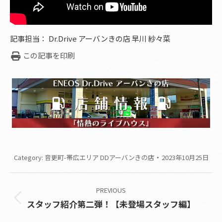
記事担当： Dr.Drive アーバンきの店 早川 紗々菜
この記事を印刷
Category:
音更町-帯広エリア DDアーバンきの店
2023年10月25日
Post
PREVIOUS
navigation
Previous
スタッフ紹介第二弾！【未登場スタッフ編】
post: