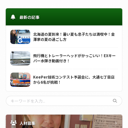
最新の記事
北海道の夏到来！暑い夏も息子たちは満喫中！金
澤家の夏の過ごし方
飛行機とトレーラーヘッドがかっこいい！EXキー
パー水弾き動画付き！
KeePer技術コンテスト予選会に、大通七丁目店
から6名が挑戦！
人材募集