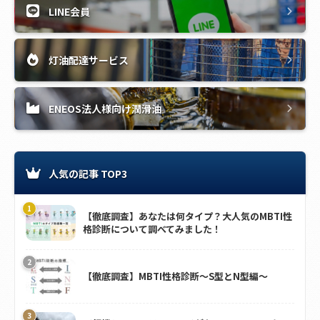
LINE会員
灯油配達サービス
ENEOS法人様向け潤滑油
人気の記事 TOP3
【徹底調査】あなたは何タイプ？大人気のMBTI性
格診断について調べてみました！
【徹底調査】MBTI性格診断～S型とN型編～