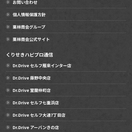
お問い合わせ
個人情報保護方針
栗林商会グループ
栗林商会公式サイト
くりせきハピプロ通信
Dr.Drive セルフ雁来インター店
Dr.Drive 藤野中央店
Dr.Drive 室蘭仲町店
Dr.Drive セルフ七重浜店
Dr.Drive セルフ大通7丁目店
Dr.Drive アーバンきの店