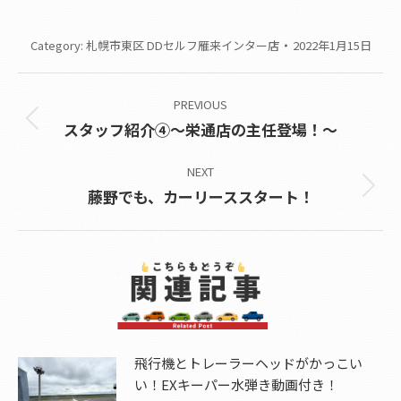
Category:
札幌市東区 DDセルフ雁来インター店
2022年1月15日
Post
PREVIOUS
navigation
Previous
スタッフ紹介④～栄通店の主任登場！～
post:
NEXT
Next
藤野でも、カーリーススタート！
post:
飛行機とトレーラーヘッドがかっこい
い！EXキーパー水弾き動画付き！