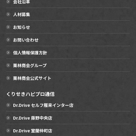
会社沿革
人材募集
お知らせ
お問い合わせ
個人情報保護方針
栗林商会グループ
栗林商会公式サイト
くりせきハピプロ通信
Dr.Drive セルフ雁来インター店
Dr.Drive 藤野中央店
Dr.Drive 室蘭仲町店