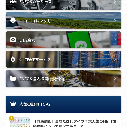
ENEOSカーリース
ニコニコレンタカー
LINE会員
灯油配達サービス
ENEOS法人様向け潤滑油
人気の記事 TOP3
【徹底調査】あなたは何タイプ？大人気のMBTI性
格診断について調べてみました！