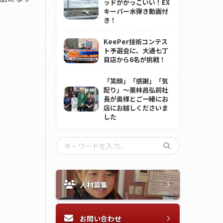
ッドがかっこいい！EX
キーパー水弾き動画付
き！
KeePer技術コンテス
ト予選会に、大通七丁
目店から6名が挑戦！
「笑顔」「感謝」「気
配り」～栗林昌弘前社
長が奥様とご一緒にお
店にお越しくださいま
した
人材募集
お問い合わせ