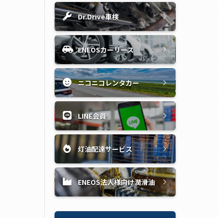
Dr.Drive車検
ENEOSカーリース
ニコニコレンタカー
LINE会員
灯油配達サービス
ENEOS法人様向け潤滑油