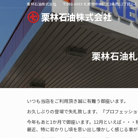
栗林石油株式会社
〒060-0003 札幌市中央区北3条西12丁目2-4
栗林石油札
いつも当店をご利用頂き誠に有難う御座います。
お久しぶりの登場で失礼致します、『プロフェッショ
今年もあと1か月で御座います。12月といえば・・・
最近、特に若かりし頃を思い出し懐かしく感じる事が