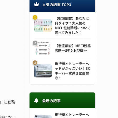
人気の記事 TOP3
【徹底調査】あなたは
何タイプ？大人気の
MBTI性格診断について
調べてみました！
【徹底調査】MBTI性格
診断～S型とN型編～
飛行機とトレーラーヘ
ッドがかっこいい！EX
キーパー水弾き動画付
き！
最新の記事
店』
に勤務
飛行機とトレーラーヘ
話になっ