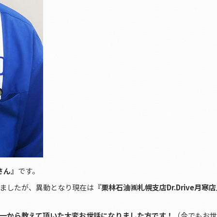
さん』
です。
ましたが、異動となり現在は
『栗林石油㈱札幌支店Dr.Drive月寒
一から教えて頂いた大変お世話になりました方です！
（今でもお世