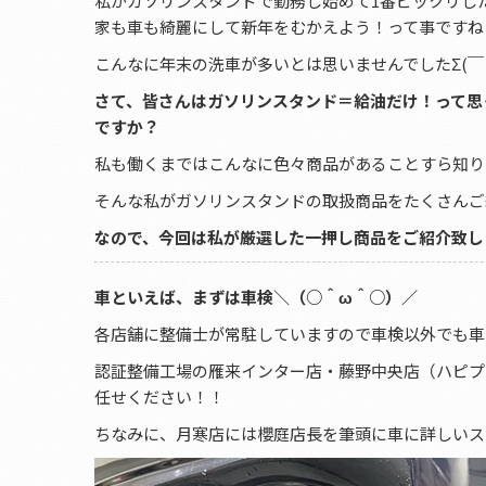
私がガソリンスタンドで勤務し始めて1番ビックリした
家も車も綺麗にして新年をむかえよう！って事ですね
こんなに年末の洗車が多いとは思いませんでしたΣ(￣ロ￣
さて、皆さんはガソリンスタンド＝給油だけ！って思
ですか？
私も働くまではこんなに色々商品があることすら知り
そんな私がガソリンスタンドの取扱商品をたくさんご
なので、今回は私が厳選した一押し商品をご紹介致し
車といえば、まずは車検＼（○＾ω＾○）／
各店舗に整備士が常駐していますので車検以外でも車
認証整備工場の雁来インター店・藤野中央店（ハピプ
任せください！！
ちなみに、月寒店には櫻庭店長を筆頭に車に詳しいス