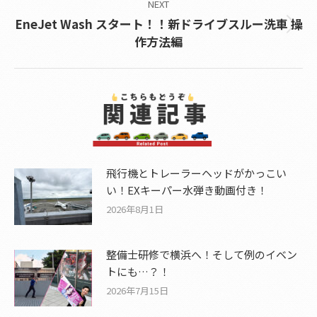
NEXT
EneJet Wash スタート！！新ドライブスルー洗車 操
Next
作方法編
post:
飛行機とトレーラーヘッドがかっこい
い！EXキーパー水弾き動画付き！
2026年8月1日
整備士研修で横浜へ！そして例のイベン
トにも…？！
2026年7月15日