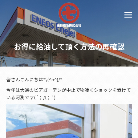
お得に給油して頂く方法の再確認
皆さんこんにちは*\(^o^)/*
今年は大通のビアガーデンが中止で物凄くショックを受けて
いる河渕です(´；Д；`)