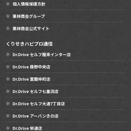
個人情報保護方針
栗林商会グループ
栗林商会公式サイト
くりせきハピプロ通信
Dr.Drive セルフ雁来インター店
Dr.Drive 藤野中央店
Dr.Drive 室蘭仲町店
Dr.Drive セルフ七重浜店
Dr.Drive セルフ大通7丁目店
Dr.Drive アーバンきの店
Dr.Drive 栄通店